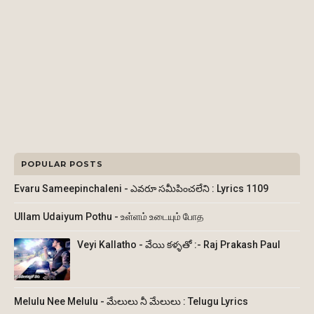
POPULAR POSTS
Evaru Sameepinchaleni - ఎవరూ సమీపించలేని : Lyrics 1109
Ullam Udaiyum Pothu - உள்ளம் உடையும் போத
Veyi Kallatho - వేయి కళ్ళతో :- Raj Prakash Paul
Melulu Nee Melulu - మేలులు నీ మేలులు : Telugu Lyrics