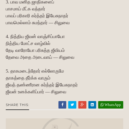
3. பாவ மனித ஜாதிகளைப்
பாசமாய் மீட்க வந்தார்
பாவப் பரிகாரி கர்த்தர் இயேசுநாதர்
பாவமெல்லாம் சுமந்தார் — சிலுவை
4. நித்திய ஜீவன் வாஞ்சிப்பாயோ
நித்திய மோட்ச வாழ்வில்
தேடி வாரோயோ பரிசுத்த ஜீவியம்
தேவை அதை அடைவாய் — சிலுவை
5. தாகமடைந்தோர் எல்லோருமே
தாகத்தை தீர்க்க வாரும்
ஜீவத் தண்ணீரான கர்த்தர் இயேசுநாதர்
ஜீவன் உனக்களிப்பார் — சிலுவை
WhatsApp
SHARE THIS: