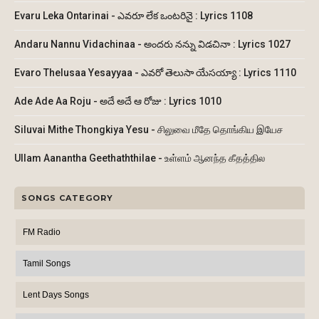
Evaru Leka Ontarinai - ఎవరూ లేక ఒంటరినై : Lyrics 1108
Andaru Nannu Vidachinaa - అందరు నన్ను విడచినా : Lyrics 1027
Evaro Thelusaa Yesayyaa - ఎవరో తెలుసా యేసయ్యా : Lyrics 1110
Ade Ade Aa Roju - అదే అదే ఆ రోజు : Lyrics 1010
Siluvai Mithe Thongkiya Yesu - சிலுவை மீதே தொங்கிய இயேச
Ullam Aanantha Geethaththilae - உள்ளம் ஆனந்த கீதத்தில
SONGS CATEGORY
FM Radio
Tamil Songs
Lent Days Songs