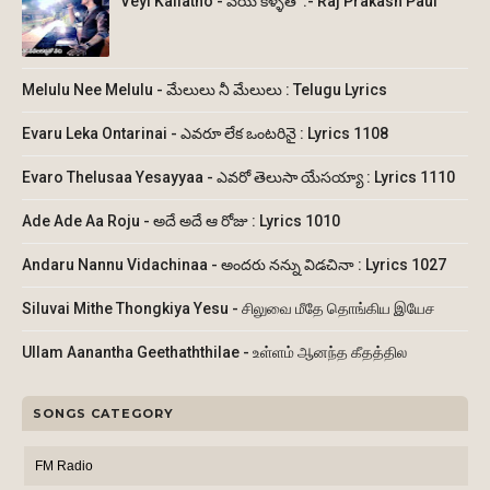
Veyi Kallatho - వేయి కళ్ళతో :- Raj Prakash Paul
Melulu Nee Melulu - మేలులు నీ మేలులు : Telugu Lyrics
Evaru Leka Ontarinai - ఎవరూ లేక ఒంటరినై : Lyrics 1108
Evaro Thelusaa Yesayyaa - ఎవరో తెలుసా యేసయ్యా : Lyrics 1110
Ade Ade Aa Roju - అదే అదే ఆ రోజు : Lyrics 1010
Andaru Nannu Vidachinaa - అందరు నన్ను విడచినా : Lyrics 1027
Siluvai Mithe Thongkiya Yesu - சிலுவை மீதே தொங்கிய இயேச
Ullam Aanantha Geethaththilae - உள்ளம் ஆனந்த கீதத்தில
SONGS CATEGORY
FM Radio