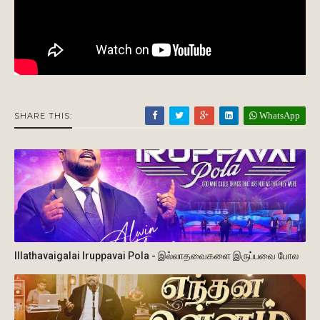
WhatsApp
SHARE THIS:
Illathavaigalai Iruppavai Pola - இல்லாதவைகளை இருப்பவை போல