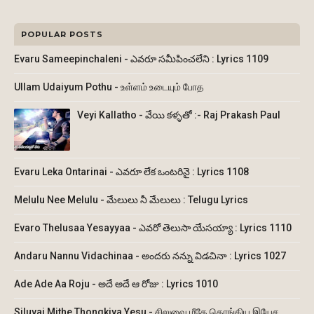
POPULAR POSTS
Evaru Sameepinchaleni - ఎవరూ సమీపించలేని : Lyrics 1109
Ullam Udaiyum Pothu - உள்ளம் உடையும் போத
Veyi Kallatho - వేయి కళ్ళతో :- Raj Prakash Paul
Evaru Leka Ontarinai - ఎవరూ లేక ఒంటరినై : Lyrics 1108
Melulu Nee Melulu - మేలులు నీ మేలులు : Telugu Lyrics
Evaro Thelusaa Yesayyaa - ఎవరో తెలుసా యేసయ్యా : Lyrics 1110
Andaru Nannu Vidachinaa - అందరు నన్ను విడచినా : Lyrics 1027
Ade Ade Aa Roju - అదే అదే ఆ రోజు : Lyrics 1010
Siluvai Mithe Thongkiya Yesu - சிலுவை மீதே தொங்கிய இயேச