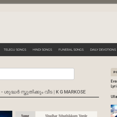
TELEGU SONGS
HINDI SONGS
FUNERAL SONGS
DAILY DEVOTIONS
P
Search
Eva
Lyr
ശുദ്ധർ സ്തുതിക്കും വീട | K G MARKOSE
Ull
Song
Shudhar Sthuthikkum Veede