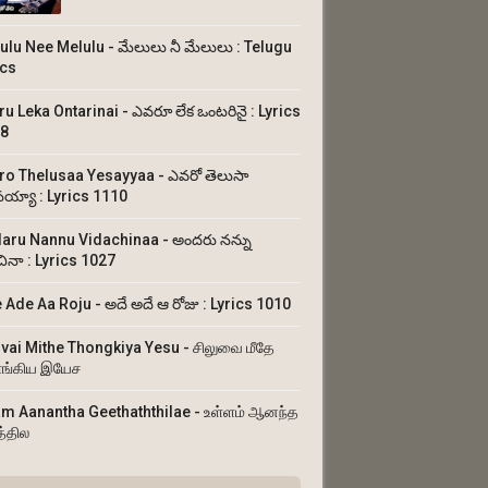
ulu Nee Melulu - మేలులు నీ మేలులు : Telugu
ics
ru Leka Ontarinai - ఎవరూ లేక ఒంటరినై : Lyrics
8
ro Thelusaa Yesayyaa - ఎవరో తెలుసా
య్యా : Lyrics 1110
aru Nannu Vidachinaa - అందరు నన్ను
చినా : Lyrics 1027
 Ade Aa Roju - అదే అదే ఆ రోజు : Lyrics 1010
uvai Mithe Thongkiya Yesu - சிலுவை மீதே
ங்கிய இயேச
am Aanantha Geethaththilae - உள்ளம் ஆனந்த
த்தில