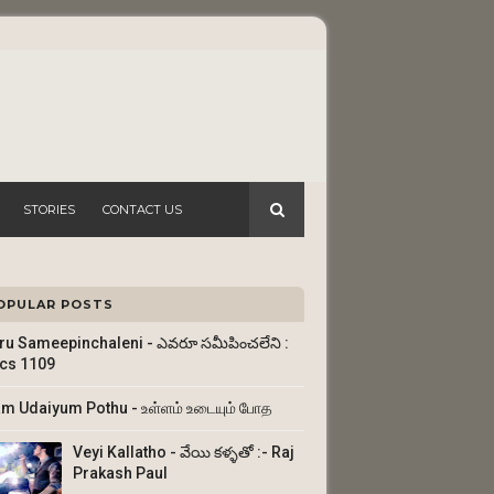
STORIES
CONTACT US
OPULAR POSTS
ru Sameepinchaleni - ఎవరూ సమీపించలేని :
ics 1109
am Udaiyum Pothu - உள்ளம் உடையும் போத
Veyi Kallatho - వేయి కళ్ళతో :- Raj
Prakash Paul