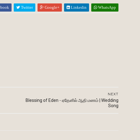
ebook
Twitter
Google+
Linkedin
WhatsApp
NEXT
Blessing of Eden - ஏதேனில் ஆதி மணம் | Wedding
Song