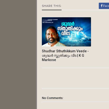
Fac
SHARE THIS:
Shudhar Sthuthikkum Veede -
ശുദ്ധർ സ്തുതിക്കും വീട | K G
Markose
No Comments: