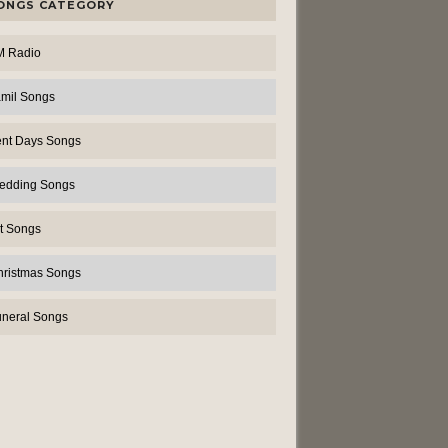
ONGS CATEGORY
M Radio
amil Songs
ent Days Songs
edding Songs
t Songs
hristmas Songs
uneral Songs