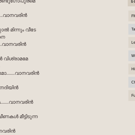
ത്രണ്ടുഗോപുരമെ
S
....വാനവരിൻ
F
 മിന്നും വീടേ
T
നെ
L
....വാനവരിൻ
W
ൻ വിശ്രാമമേ
Hi
ോ.......വാനവരിൻ
C
ലനദിയിൻ
F
......വാനവരിൻ
ണകൾ മീട്ടിടുന്ന
ാനവരിൻ