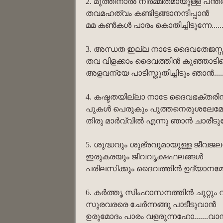
2. മുത്തിനാൽ നിർമ്മിതമായുള്ള പന്
തവമഹത്വം കണ്ടിട്ടങ്ങാനന്ദിപ്പാൻ
മമ കൺകൾ പാരം കൊതിച്ചിടുന്നേ....
3. അന്ധത ഇല്ല നാടേ ദൈവതേജസ്സാൽ
തവ വിളക്കാം ദൈവത്തിൻ കുഞ്ഞാടി
അളവന്യേ പാടിസ്തുതിച്ചിടും ഞാൻ..
4. കഷ്ടതയില്ലാ നാടേ ദൈവഭക്തരി
പുകൾ പെരുകും പുത്തനെരുശലേമേ
തിരു മാർവ്വിൽ എന്നു ഞാൻ ചാരീടുമ
5. ശുദ്ധവും ശുഭ്രവുമായുള്ള ജീവജ
ഇരുകരയും ജീവവൃക്ഷഫലങ്ങൾ
പരിലസിക്കും ദൈവത്തിൻ ഉദ്യാനമേ.
6. കർത്തൃ സിംഹാസനത്തിൻ ചുറ്റും വീ
സുരവരരെ ചേർന്നങ്ങു പാടീടുവാൻ
ഉരുമോദം പാരം വളരുന്നഹോ.......വ