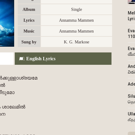
Album
Single
Mel
Lyr
Lyrics
Annamma Mammen
Eva
Music
Annamma Mammen
110
Sung by
K. G. Markose
Eva
యేస
English Lyrics
And
విడ
കൾക്കുള്ളാശ്രയമേ
Ade
ിൽ
ീടുമോ
Sil
தொ
ും ശാലേമിൽ
നെ
Ull
கீத