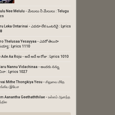
ulu Nee Melulu - మేలులు నీ మేలులు : Telugu
ics
ru Leka Ontarinai - ఎవరూ లేక ఒంటరినై : Lyrics
8
ro Thelusaa Yesayyaa - ఎవరో తెలుసా
య్యా : Lyrics 1110
 Ade Aa Roju - అదే అదే ఆ రోజు : Lyrics 1010
aru Nannu Vidachinaa - అందరు నన్ను
చినా : Lyrics 1027
uvai Mithe Thongkiya Yesu - சிலுவை மீதே
ங்கிய இயேச
am Aanantha Geethaththilae - உள்ளம் ஆனந்த
த்தில