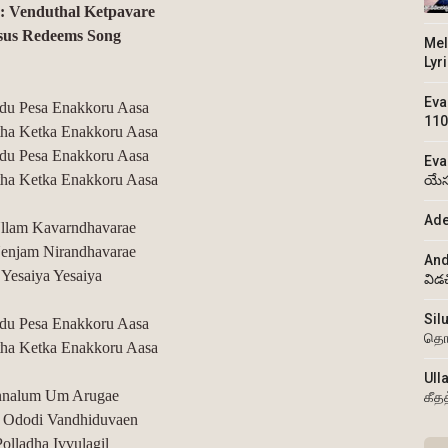
: Venduthal Ketpavare
sus Redeems Song
Mel
Lyr
Eva
u Pesa Enakkoru Aasa
110
ha Ketka Enakkoru Aasa
u Pesa Enakkoru Aasa
Eva
ha Ketka Enakkoru Aasa
యేస
Ade
llam Kavarndhavarae
enjam Nirandhavarae
And
Yesaiya Yesaiya
విడ
Sil
u Pesa Enakkoru Aasa
தொ
ha Ketka Enakkoru Aasa
Ull
nalum Um Arugae
கீத
 Ododi Vandhiduvaen
Polladha Ivvulagil