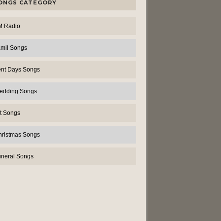
ONGS CATEGORY
M Radio
amil Songs
ent Days Songs
edding Songs
t Songs
hristmas Songs
uneral Songs