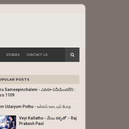
STORIES
CONTACT US
OPULAR POSTS
ru Sameepinchaleni - ఎవరూ సమీపించలేని :
ics 1109
am Udaiyum Pothu - உள்ளம் உடையும் போத
Veyi Kallatho - వేయి కళ్ళతో :- Raj
Prakash Paul