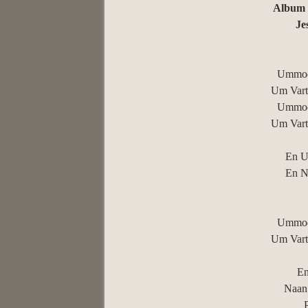
Album 
Je
Ummod
Um Vart
Ummod
Um Vart
En U
En N
Ummod
Um Vart
En
Naan