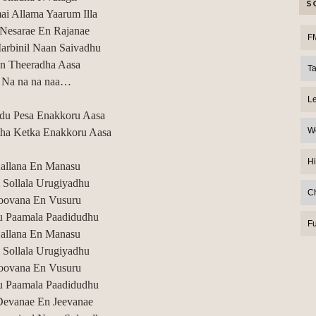
S
i Allama Yaarum Illa
Nesarae En Rajanae
F
rbinil Naan Saivadhu
n Theeradha Aasa
T
Na na na naa…
L
u Pesa Enakkoru Aasa
W
ha Ketka Enakkoru Aasa
Hi
allana En Manasu
Sollala Urugiyadhu
C
oovana En Vusuru
 Paamala Paadidudhu
F
allana En Manasu
Sollala Urugiyadhu
oovana En Vusuru
 Paamala Paadidudhu
Devanae En Jeevanae