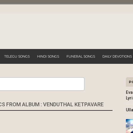
TELEGU SONGS
HINDI SONGS
FUNERAL SONGS
DAILY DEVOTIONS
P
Search
Eva
Lyr
CS FROM ALBUM : VENDUTHAL KETPAVARE
Ull