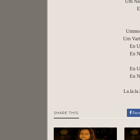
Um Nan
E
Ummod
Um Vart
En U
En N
En U
En N
La.la.la.
Fac
SHARE THIS: