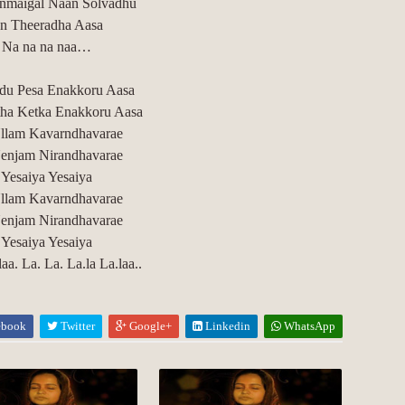
maigal Naan Solvadhu
n Theeradha Aasa
Na na na naa…
u Pesa Enakkoru Aasa
ha Ketka Enakkoru Aasa
llam Kavarndhavarae
enjam Nirandhavarae
Yesaiya Yesaiya
llam Kavarndhavarae
enjam Nirandhavarae
Yesaiya Yesaiya
laa. La. La. La.la La.laa..
ebook
Twitter
Google+
Linkedin
WhatsApp