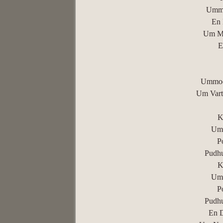
Umma
En 
Um Ma
E
Ummod
Um Vart
K
Um 
P
Pudhu
K
Um 
P
Pudhu
En 