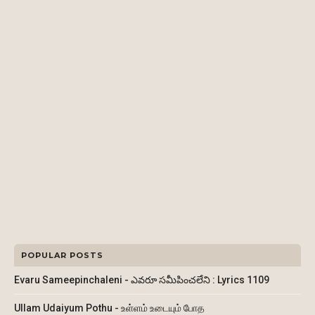
POPULAR POSTS
Evaru Sameepinchaleni - ఎవరూ సమీపించలేని : Lyrics 1109
Ullam Udaiyum Pothu - உள்ளம் உடையும் போத