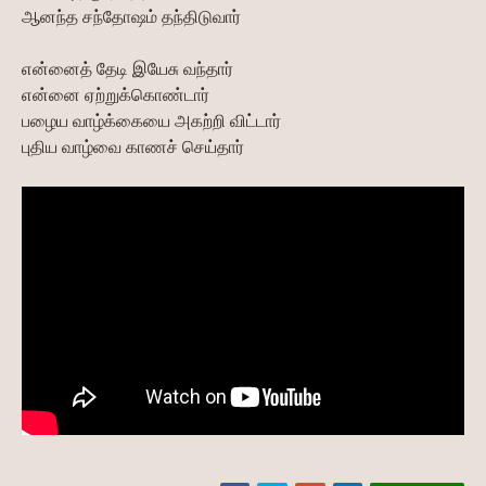
ஆனந்த சந்தோஷம் தந்திடுவார்
என்னைத் தேடி இயேசு வந்தார்
என்னை ஏற்றுக்கொண்டார்
பழைய வாழ்க்கையை அகற்றி விட்டார்
புதிய வாழ்வை காணச் செய்தார்