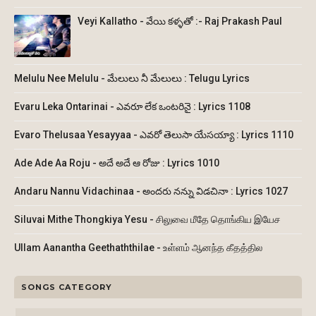
Veyi Kallatho - వేయి కళ్ళతో :- Raj Prakash Paul
Melulu Nee Melulu - మేలులు నీ మేలులు : Telugu Lyrics
Evaru Leka Ontarinai - ఎవరూ లేక ఒంటరినై : Lyrics 1108
Evaro Thelusaa Yesayyaa - ఎవరో తెలుసా యేసయ్యా : Lyrics 1110
Ade Ade Aa Roju - అదే అదే ఆ రోజు : Lyrics 1010
Andaru Nannu Vidachinaa - అందరు నన్ను విడచినా : Lyrics 1027
Siluvai Mithe Thongkiya Yesu - சிலுவை மீதே தொங்கிய இயேச
Ullam Aanantha Geethaththilae - உள்ளம் ஆனந்த கீதத்தில
SONGS CATEGORY