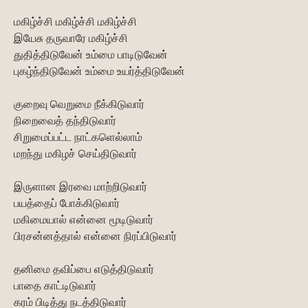
மகிழ்ச்சி மகிழ்ச்சி மகிழ்ச்சி
இயேசு தருவாரே மகிழ்ச்சி
துதித்திடுவேன் உம்மை பாடிடுவேன்
புகழ்ந்திடுவேன் உம்மை உயர்த்திடுவேன்
குறைவு வெறுமை நீக்கிடுவார்
நிறைவைத் தந்திடுவார்
சிறுமைப்பட்ட நாட்களெல்லாம்
மறந்து மகிழச் செய்திடுவார்
இருளான இரவை மாற்றிடுவார்
பயத்தைப் போக்கிடுவார்
மகிமையால் என்னை மூடிடுவார்
பிரசன்னத்தால் என்னை நிரப்பிடுவார்
தனிமை தவிப்பை எடுத்திடுவார்
பாதை காட்டிடுவார்
கரம் பிடித்து நடத்திடுவார்