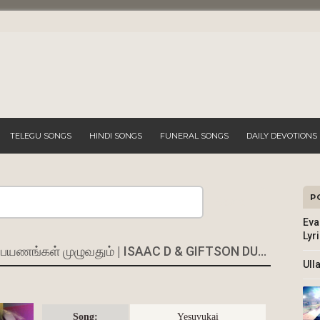
TELEGU SONGS
HINDI SONGS
FUNERAL SONGS
DAILY DEVOTIONS
P
Search
Eva
Lyr
PAYANANGAL MUZHUVATHUM - பயணங்கள் முழுவதும் | ISAAC D & GIFTSON DURAI
Ull
Song:
Yesuvukai