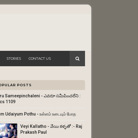
STORIES
CONTACT US
OPULAR POSTS
ru Sameepinchaleni - ఎవరూ సమీపించలేని :
ics 1109
am Udaiyum Pothu - உள்ளம் உடையும் போத
Veyi Kallatho - వేయి కళ్ళతో :- Raj
Prakash Paul