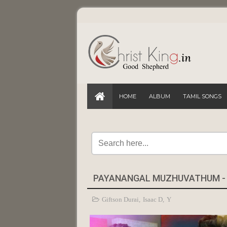
HOME
ALBUM
TAMIL SONGS
Giftson Durai
,
Isaac D
,
Y