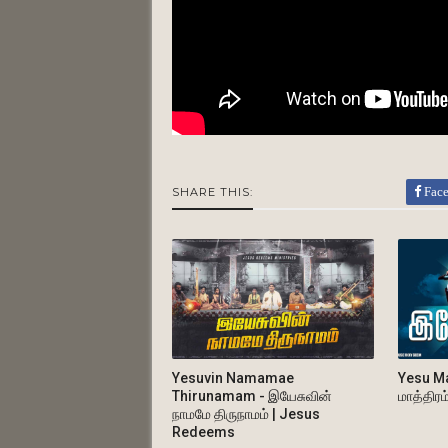
Fac
SHARE THIS:
Yesuvin Namamae
Yesu Ma
Thirunamam - இயேசுவின்
மாத்திர
நாமமே திருநாமம் | Jesus
Redeems