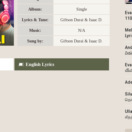
Album:
Single
Eva
110
Lyrics & Tune:
Giftson Durai & Isaac D.
Mel
Music:
N/A
Lyr
Sung by:
Giftson Durai & Isaac D.
And
విడ
English Lyrics
Eva
యేస
Ade
Sil
தொ
Ull
கீத