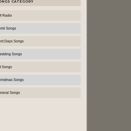
ONGS CATEGORY
M Radio
amil Songs
ent Days Songs
edding Songs
t Songs
hristmas Songs
uneral Songs