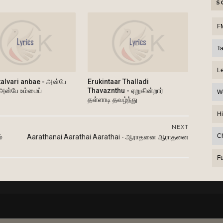
S
F
T
L
alvari anbae - அன்பே
Erukintaar Thalladi
 அன்பே உம்மைப்
Thavaznthu - ஏறுகின்றார்
W
தள்ளாடி தவழ்ந்து
Hi
NEXT
C
்
Aarathanai Aarathai Aarathai - ஆராதனை ஆராதனை
F