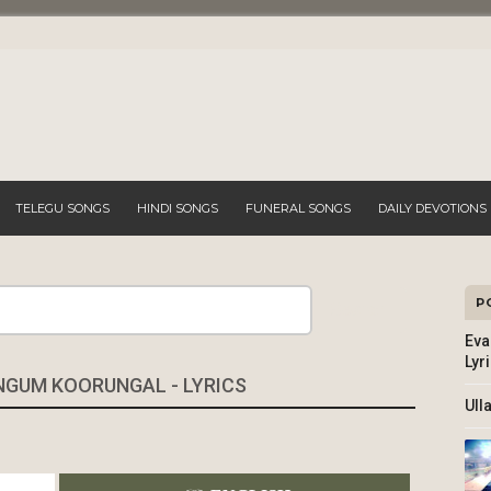
TELEGU SONGS
HINDI SONGS
FUNERAL SONGS
DAILY DEVOTIONS
P
Search
Eva
Lyr
GUM KOORUNGAL - LYRICS
Ull