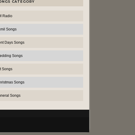
ONGS CATEGORY
M Radio
amil Songs
ent Days Songs
edding Songs
t Songs
hristmas Songs
uneral Songs