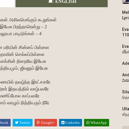
ENGLISH
Mel
Lyr
கள் அகிலமெங்கும் கூறுங்கள்
யேசு பிறந்தாரென்று – 2
Eva
லூயா பாடிடுங்கள் – 4
110
Eva
 மரியின் சின்னப் பிள்ளை
యేస
ிதாவின் செல்லப்பிள்ளை
் வாக்கின் நிறைவே இயேசு
Ade
சத்தியமும், ஜீவனும் இயேசு
And
విడ
ையில் தவழ்ந்த இரட்சகரே
ர் இதயத்தில் வாழ்பவரே
Sil
மணிப்போல காப்பவரே
தொ
ம் வாழும் நித்தியரும் நீரே
Ull
கீத
ebook
Twitter
Google+
Linkedin
WhatsApp