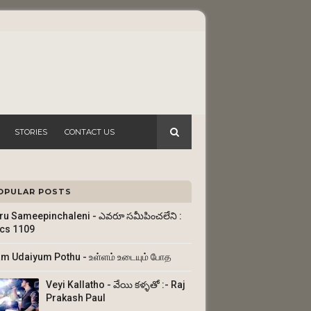
STORIES
CONTACT US
OPULAR POSTS
ru Sameepinchaleni - ఎవరూ సమీపించలేని :
ics 1109
am Udaiyum Pothu - உள்ளம் உடையும் போத
Veyi Kallatho - వేయి కళ్ళతో :- Raj
Prakash Paul