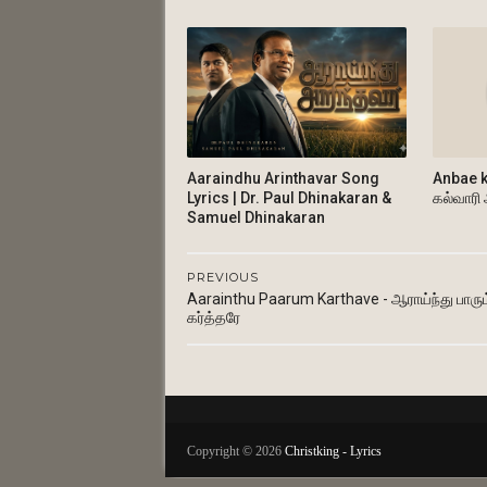
Aaraindhu Arinthavar Song
Anbae k
Lyrics | Dr. Paul Dhinakaran &
கல்வாரி
Samuel Dhinakaran
PREVIOUS
Aarainthu Paarum Karthave - ஆராய்ந்து பாரும
கர்த்தரே
Copyright ©
2026
Christking - Lyrics