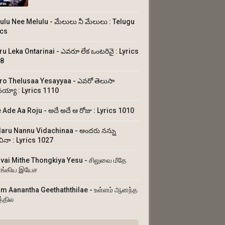
ulu Nee Melulu - మేలులు నీ మేలులు : Telugu
ics
ru Leka Ontarinai - ఎవరూ లేక ఒంటరినై : Lyrics
8
ro Thelusaa Yesayyaa - ఎవరో తెలుసా
య్యా : Lyrics 1110
 Ade Aa Roju - అదే అదే ఆ రోజు : Lyrics 1010
aru Nannu Vidachinaa - అందరు నన్ను
చినా : Lyrics 1027
uvai Mithe Thongkiya Yesu - சிலுவை மீதே
ங்கிய இயேச
am Aanantha Geethaththilae - உள்ளம் ஆனந்த
த்தில