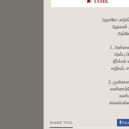
TAMIL
ஆராரோ பாடுங்
ஆதவன் இ
அல்லே
1. அன்னை
அன்பு ப
தீர்க்கர
வழியும், 
2. முன்னண
எண்ணற்றோ
கண்
காலமெல்லா
Fac
SHARE THIS: