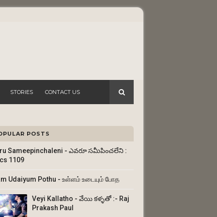
STORIES
CONTACT US
OPULAR POSTS
ru Sameepinchaleni - ఎవరూ సమీపించలేని :
ics 1109
am Udaiyum Pothu - உள்ளம் உடையும் போத
Veyi Kallatho - వేయి కళ్ళతో :- Raj
Prakash Paul