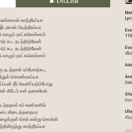
ENGLISH
Mel
Lyr
லங்காமல் காத்தீரய்யா
இடறாமல் பிடித்தீரய்யா
Eva
 வாழும் நாட்களெல்லாம்
110
டு கூட நடந்திடுவேன்
Eva
டு கூட நடந்திடுவேன்
యేస
 வாழும் நாட்களெல்லாம்
Ade
 நடந்தான் உம்மோடுகூட
த்துக் கொண்டீரய்யா
And
విడ
்ப்பன் நீர் வெளிப்படும்போது
ன் கிரீடம் என் தலைமேல்
Sil
தொ
டந்ததால் உம் கண்களில்
Ull
ுபை கிடைத்ததையா
கீத
பேழைக்குள் செல் என்று சொல்லி
திலிருந்து காத்தீரய்யா