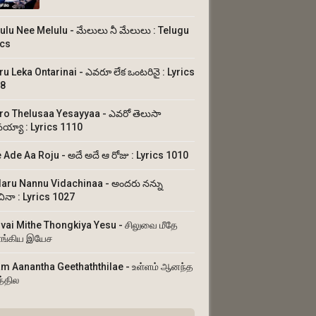
ulu Nee Melulu - మేలులు నీ మేలులు : Telugu
ics
ru Leka Ontarinai - ఎవరూ లేక ఒంటరినై : Lyrics
8
ro Thelusaa Yesayyaa - ఎవరో తెలుసా
య్యా : Lyrics 1110
 Ade Aa Roju - అదే అదే ఆ రోజు : Lyrics 1010
aru Nannu Vidachinaa - అందరు నన్ను
చినా : Lyrics 1027
uvai Mithe Thongkiya Yesu - சிலுவை மீதே
ங்கிய இயேச
am Aanantha Geethaththilae - உள்ளம் ஆனந்த
த்தில