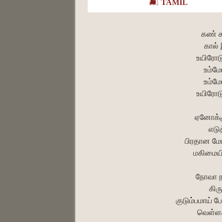
TAMIL
கண் க
கால் 
உயிரோடு
உம்மோ
உம்மோ
உயிரோடு
ஏனோக்கு
எடு
பிரதான மேய
மகிமையி
நோவா ந
கிர
குடும்பமாய் 
வெள்ளத்