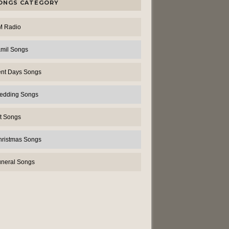
ONGS CATEGORY
M Radio
amil Songs
ent Days Songs
edding Songs
t Songs
hristmas Songs
uneral Songs