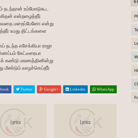
S
் நடந்தான் உம்மோடுகூட
ேகிதன் என்றழைத்தீர்
F
ோவதை மறைப்பேனோ என்று
T
த்தீர் உமது திட்டங்களை
L
் நடந்த எசேக்கியா ராஜா
்ணப்பம் கேட்டீரையா
W
் கண்டு மரணத்தினின்று
து மீண்டும் வாழச்செய்தீர்
Hi
C
ebook
Twitter
Google+
Linkedin
WhatsApp
F