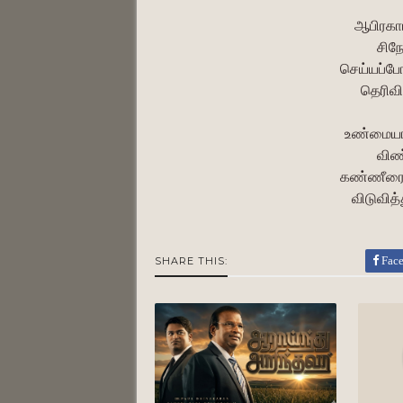
ஆபிரகாம
சிந
செய்யப்ப
தெரிவி
உண்மையாய
விண
கண்ணீரைக
விடுவித்
Fac
SHARE THIS: