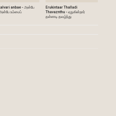
alvari anbae - அன்பே
Erukintaar Thalladi
 அன்பே உம்மைப்
Thavaznthu - ஏறுகின்றார்
தள்ளாடி தவழ்ந்து