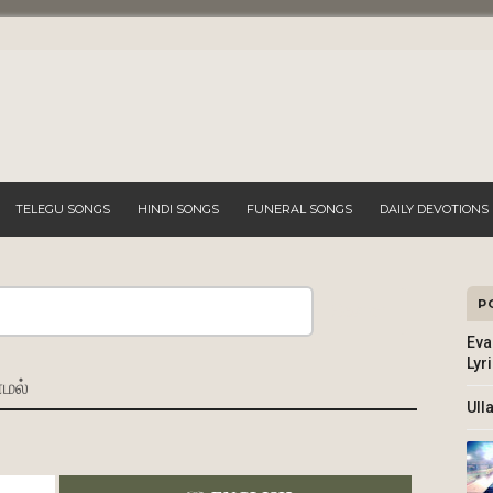
TELEGU SONGS
HINDI SONGS
FUNERAL SONGS
DAILY DEVOTIONS
P
Search
Eva
Lyr
மல்
Ull