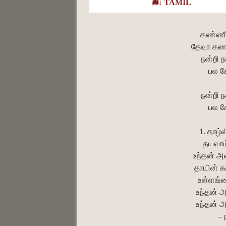
TAMIL
கண்ணீர
தேவா கணக
நன்றி 
பல க
நன்றி 
பல க
1. தாழ்
தயவாய
உந்தன் 
தாயின் க
உள்ளங்க
உந்தன் 
உந்தன் 
– 