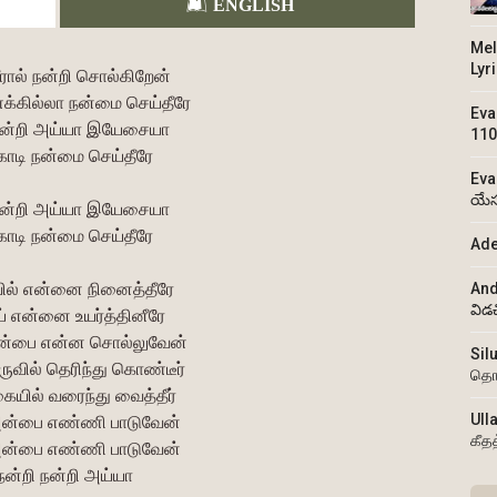
ENGLISH
Mel
Lyr
ால் நன்றி சொல்கிறேன்
்கில்லா நன்மை செய்தீரே
Eva
நன்றி அய்யா இயேசையா
110
ோடி நன்மை செய்தீரே
Eva
యేస
நன்றி அய்யா இயேசையா
ோடி நன்மை செய்தீரே
Ade
வில் என்னை நினைத்தீரே
And
విడ
் என்னை உயர்த்தினீரே
அன்பை என்ன சொல்லுவேன்
Sil
ருவில் தெரிந்து கொண்டீர்
தொ
ையில் வரைந்து வைத்தீர்
Ull
அன்பை எண்ணி பாடுவேன்
கீத
அன்பை எண்ணி பாடுவேன்
நன்றி நன்றி அய்யா