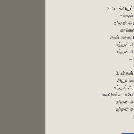
2. போக்கிலும்
உந்தன்
உந்தன் 
கால்கள
கண்மலையின்
உந்தன் 
உந்தன் 
– 
3. உந்தன
சிலுவையி
உந்தன் 
பாவமெல்லாம் போக
உந்தன் 
உந்தன் 
– 