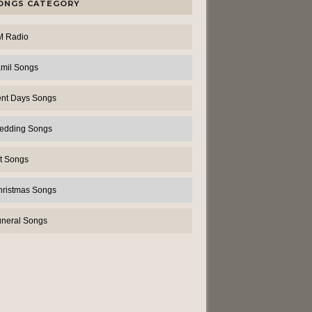
ONGS CATEGORY
M Radio
amil Songs
ent Days Songs
edding Songs
t Songs
hristmas Songs
uneral Songs