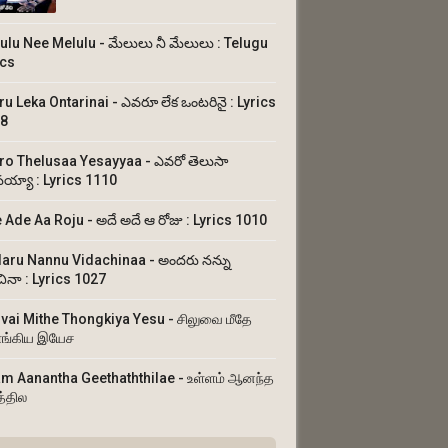
ulu Nee Melulu - మేలులు నీ మేలులు : Telugu
ics
ru Leka Ontarinai - ఎవరూ లేక ఒంటరినై : Lyrics
8
ro Thelusaa Yesayyaa - ఎవరో తెలుసా
య్యా : Lyrics 1110
 Ade Aa Roju - అదే అదే ఆ రోజు : Lyrics 1010
aru Nannu Vidachinaa - అందరు నన్ను
చినా : Lyrics 1027
uvai Mithe Thongkiya Yesu - சிலுவை மீதே
ங்கிய இயேச
am Aanantha Geethaththilae - உள்ளம் ஆனந்த
த்தில