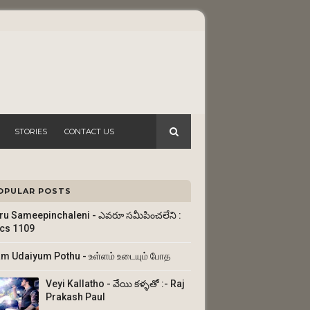
STORIES
CONTACT US
OPULAR POSTS
ru Sameepinchaleni - ఎవరూ సమీపించలేని :
ics 1109
am Udaiyum Pothu - உள்ளம் உடையும் போத
Veyi Kallatho - వేయి కళ్ళతో :- Raj
Prakash Paul