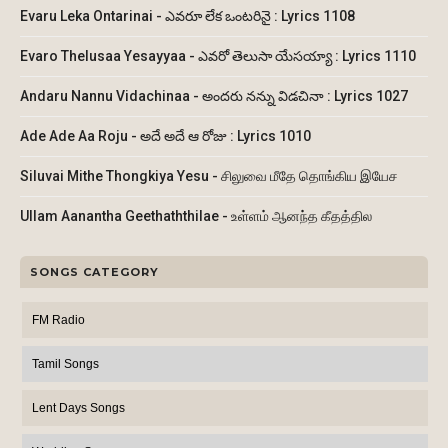
Evaru Leka Ontarinai - ఎవరూ లేక ఒంటరినై : Lyrics 1108
Evaro Thelusaa Yesayyaa - ఎవరో తెలుసా యేసయ్యా : Lyrics 1110
Andaru Nannu Vidachinaa - అందరు నన్ను విడచినా : Lyrics 1027
Ade Ade Aa Roju - అదే అదే ఆ రోజు : Lyrics 1010
Siluvai Mithe Thongkiya Yesu - சிலுவை மீதே தொங்கிய இயேச
Ullam Aanantha Geethaththilae - உள்ளம் ஆனந்த கீதத்தில
SONGS CATEGORY
FM Radio
Tamil Songs
Lent Days Songs