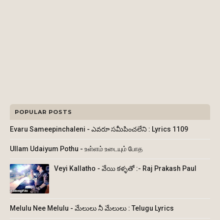
POPULAR POSTS
Evaru Sameepinchaleni - ఎవరూ సమీపించలేని : Lyrics 1109
Ullam Udaiyum Pothu - உள்ளம் உடையும் போத
Veyi Kallatho - వేయి కళ్ళతో :- Raj Prakash Paul
Melulu Nee Melulu - మేలులు నీ మేలులు : Telugu Lyrics