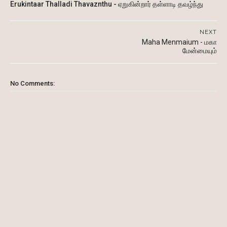
Erukintaar Thalladi Thavaznthu - ஏறுகின்றார் தள்ளாடி தவழ்ந்து
NEXT
Maha Menmaium - மகா
மேன்மையும்
No Comments: