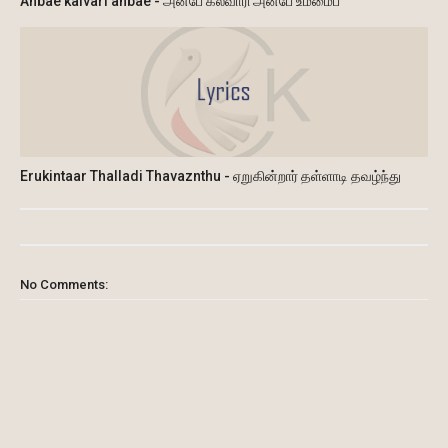
Anbae kalvari anbae - அன்பே கல்வாரி அன்பே உம்மைப்
Erukintaar Thalladi Thavaznthu - ஏறுகின்றார் தள்ளாடி தவழ்ந்து
No Comments: