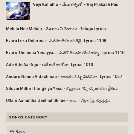
Veyi Kallatho - వేయి కళ్ళతో :- Raj Prakash Paul
Melulu Nee Melulu - మేలులు నీ మేలులు : Telugu Lyrics
Evaru Leka Ontarinai - ఎవరూ లేక ఒంటరినై : Lyrics 1108
Evaro Thelusaa Yesayyaa - ఎవరో తెలుసా యేసయ్యా : Lyrics 1110
Ade Ade Aa Roju - అదే అదే ఆ రోజు : Lyrics 1010
Andaru Nannu Vidachinaa - అందరు నన్ను విడచినా : Lyrics 1027
Siluvai Mithe Thongkiya Yesu - சிலுவை மீதே தொங்கிய இயேச
Ullam Aanantha Geethaththilae - உள்ளம் ஆனந்த கீதத்தில
SONGS CATEGORY
FM Radio