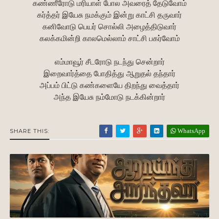
கண்ணீரோடு மரியாள் போல அவரைத் தேடுவோம்
கர்த்தர் இயேசு நமக்கும் இன்று காட்சி தருவார்
கனிவோடு பெயர் சொல்லி அழைத்திடுவார்
கலக்கமின்றி காலமெல்லாம் சாட்சி பகர்வோம்
எம்மாவூர் சீடரோடு நடந்து சென்றார்
இறைவார்த்தை போதித்து ஆறுதல் தந்தார்
அப்பம் பிட்டு கண்களையே திறந்து வைத்தார்
அந்த இயேசு நம்மோடு நடக்கின்றார்
WhatsApp
SHARE THIS: