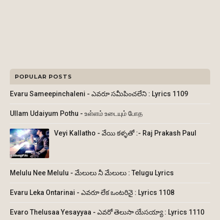
POPULAR POSTS
Evaru Sameepinchaleni - ఎవరూ సమీపించలేని : Lyrics 1109
Ullam Udaiyum Pothu - உள்ளம் உடையும் போத
Veyi Kallatho - వేయి కళ్ళతో :- Raj Prakash Paul
Melulu Nee Melulu - మేలులు నీ మేలులు : Telugu Lyrics
Evaru Leka Ontarinai - ఎవరూ లేక ఒంటరినై : Lyrics 1108
Evaro Thelusaa Yesayyaa - ఎవరో తెలుసా యేసయ్యా : Lyrics 1110