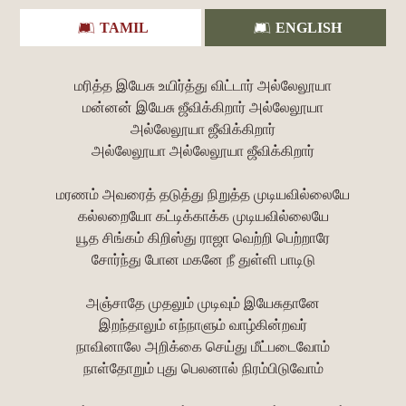
TAMIL
ENGLISH
மரித்த இயேசு உயிர்த்து விட்டார் அல்லேலூயா
மன்னன் இயேசு ஜீவிக்கிறார் அல்லேலூயா
அல்லேலூயா ஜீவிக்கிறார்
அல்லேலூயா அல்லேலூயா ஜீவிக்கிறார்
மரணம் அவரைத் தடுத்து நிறுத்த முடியவில்லையே
கல்லறையோ கட்டிக்காக்க முடியவில்லையே
யூத சிங்கம் கிறிஸ்து ராஜா வெற்றி பெற்றாரே
சோர்ந்து போன மகனே நீ துள்ளி பாடிடு
அஞ்சாதே முதலும் முடிவும் இயேசுதானே
இறந்தாலும் எந்நாளும் வாழ்கின்றவர்
நாவினாலே அறிக்கை செய்து மீட்படைவோம்
நாள்தோறும் புது பெலனால் நிரம்பிடுவோம்