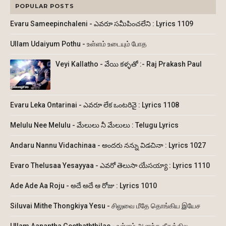
POPULAR POSTS
Evaru Sameepinchaleni - ఎవరూ సమీపించలేని : Lyrics 1109
Ullam Udaiyum Pothu - உள்ளம் உடையும் போத
Veyi Kallatho - వేయి కళ్ళతో :- Raj Prakash Paul
Evaru Leka Ontarinai - ఎవరూ లేక ఒంటరినై : Lyrics 1108
Melulu Nee Melulu - మేలులు నీ మేలులు : Telugu Lyrics
Andaru Nannu Vidachinaa - అందరు నన్ను విడచినా : Lyrics 1027
Evaro Thelusaa Yesayyaa - ఎవరో తెలుసా యేసయ్యా : Lyrics 1110
Ade Ade Aa Roju - అదే అదే ఆ రోజు : Lyrics 1010
Siluvai Mithe Thongkiya Yesu - சிலுவை மீதே தொங்கிய இயேச