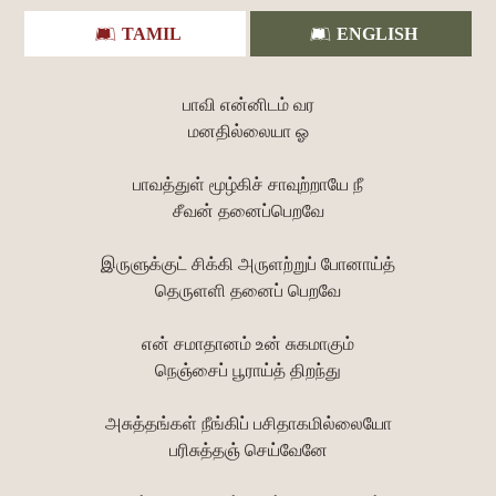
TAMIL
ENGLISH
பாவி என்னிடம் வர
மனதில்லையா ஓ
பாவத்துள் மூழ்கிச் சாவுற்றாயே நீ
சீவன் தனைப்பெறவே
இருளுக்குட் சிக்கி அருளற்றுப் போனாய்த்
தெருளளி தனைப் பெறவே
என் சமாதானம் உன் சுகமாகும்
நெஞ்சைப் பூராய்த் திறந்து
அசுத்தங்கள் நீங்கிப் பசிதாகமில்லையோ
பரிசுத்தஞ் செய்வேனே