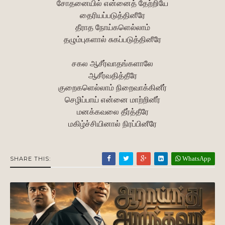
சோதனையில் என்னைத் தேற்றியே
தைரியப்படுத்தினீரே
தீராத நோய்களெல்லாம்
தழும்புகளால் சுகப்படுத்தினீரே
சகல ஆசீர்வாதங்களாலே
ஆசீர்வதித்தீரே
குறைகளெல்லாம் நிறைவாக்கினீர்
செழிப்பாய் என்னை மாற்றினீர்
மனக்கவலை தீர்த்தீரே
மகிழ்ச்சியினால் நிரப்பினீரே
WhatsApp
SHARE THIS: