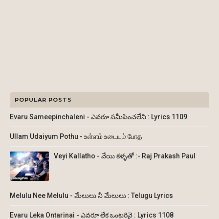
POPULAR POSTS
Evaru Sameepinchaleni - ఎవరూ సమీపించలేని : Lyrics 1109
Ullam Udaiyum Pothu - உள்ளம் உடையும் போத
Veyi Kallatho - వేయి కళ్ళతో :- Raj Prakash Paul
Melulu Nee Melulu - మేలులు నీ మేలులు : Telugu Lyrics
Evaru Leka Ontarinai - ఎవరూ లేక ఒంటరినై : Lyrics 1108