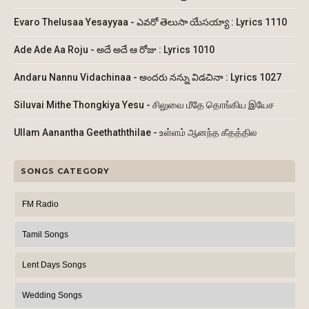
Evaro Thelusaa Yesayyaa - ఎవరో తెలుసా యేసయ్యా : Lyrics 1110
Ade Ade Aa Roju - అదే అదే ఆ రోజు : Lyrics 1010
Andaru Nannu Vidachinaa - అందరు నన్ను విడచినా : Lyrics 1027
Siluvai Mithe Thongkiya Yesu - சிலுவை மீதே தொங்கிய இயேச
Ullam Aanantha Geethaththilae - உள்ளம் ஆனந்த கீதத்தில
SONGS CATEGORY
FM Radio
Tamil Songs
Lent Days Songs
Wedding Songs