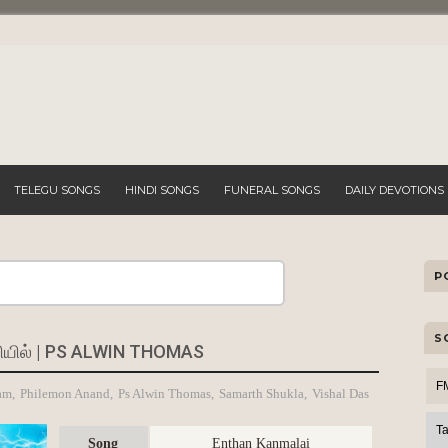
TELEGU SONGS
HINDI SONGS
FUNERAL SONGS
DAILY DEVOTIONS
P
Search
S
தியில் | PS ALWIN THOMAS
F
am
,
Philemon Anand
,
Ps Alwin Thomas
,
Samarth Shukla
,
Vishal Das
T
Song
Enthan Kanmalai