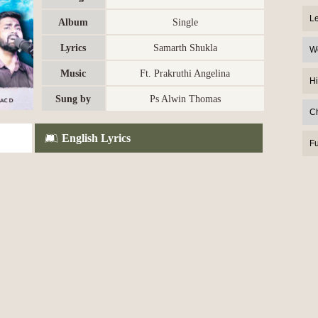
L
Album
Single
Lyrics
Samarth Shukla
W
Music
Ft. Prakruthi Angelina
Hi
Sung by
Ps Alwin Thomas
C
English Lyrics
F