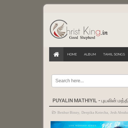
HOME
ALBUM
TAMIL SONGS
PUYALIN MATHIYIL - புயலின் மத்
Benhur Binny
,
Deepika Kotecha
,
Jesh Abrah