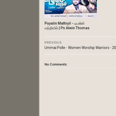
Puyalin Mathiyil - புயலின்
மத்தியில் | Ps Alwin Thomas
PREVIOUS
Ummai Polle - Women Worship Warriors - 2
No Comments: