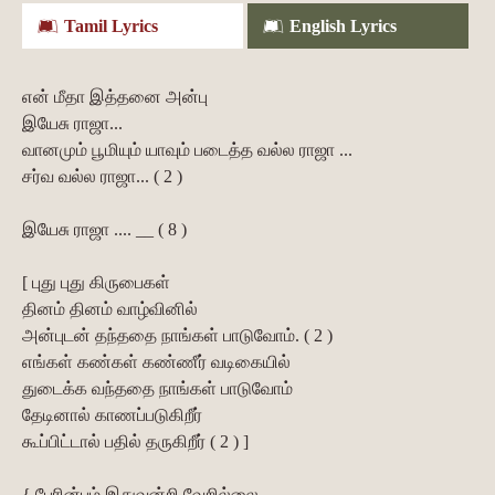
Tamil Lyrics
English Lyrics
என் மீதா இத்தனை அன்பு
இயேசு ராஜா...
வானமும் பூமியும் யாவும் படைத்த வல்ல ராஜா ...
சர்வ வல்ல ராஜா... ( 2 )
இயேசு ராஜா .... __ ( 8 )
[ புது புது கிருபைகள்
தினம் தினம் வாழ்வினில்
அன்புடன் தந்ததை நாங்கள் பாடுவோம். ( 2 )
எங்கள் கண்கள் கண்ணீர் வடிகையில்
துடைக்க வந்ததை நாங்கள் பாடுவோம்
தேடினால் காணப்படுகிறீர்
கூப்பிட்டால் பதில் தருகிறீர் ( 2 ) ]
{ பேரின்பம் இதுவன்றி வேறில்லை