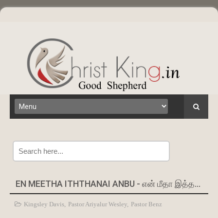
Search
EN MEETHA ITHTHANAI ANBU - என் மீதா இத்தனை அன்பு | PS. BENZ
Kingsley Davis
,
Pastor Ariyalur Wesley
,
Pastor Benz