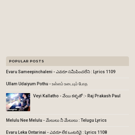
POPULAR POSTS
Evaru Sameepinchaleni - ఎవరూ సమీపించలేని : Lyrics 1109
Ullam Udaiyum Pothu - உள்ளம் உடையும் போத
Veyi Kallatho - వేయి కళ్ళతో :- Raj Prakash Paul
Melulu Nee Melulu - మేలులు నీ మేలులు : Telugu Lyrics
Evaru Leka Ontarinai - ఎవరూ లేక ఒంటరినై : Lyrics 1108