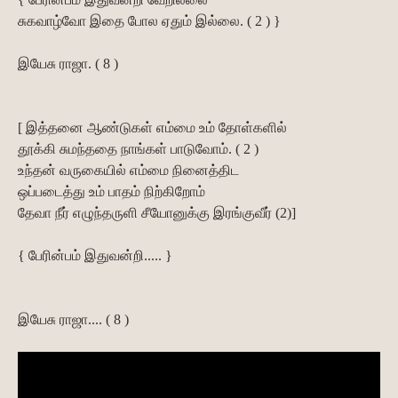
சுகவாழ்வோ இதை போல ஏதும் இல்லை. ( 2 ) }
இயேசு ராஜா. ( 8 )
[ இத்தனை ஆண்டுகள் எம்மை உம் தோள்களில்
தூக்கி சுமந்ததை நாங்கள் பாடுவோம். ( 2 )
உந்தன் வருகையில் எம்மை நினைத்திட
ஒப்படைத்து உம் பாதம் நிற்கிறோம்
தேவா நீர் எழுந்தருளி சீயோனுக்கு இரங்குவீர் (2)]
{ பேரின்பம் இதுவன்றி..... }
இயேசு ராஜா.... ( 8 )