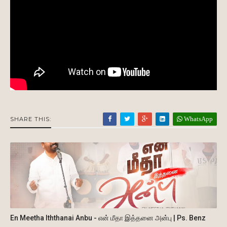
WhatsApp
SHARE THIS:
En Meetha Iththanai Anbu - என் மீதா இத்தனை அன்பு | Ps. Benz