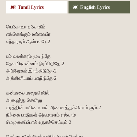
Tamil Lyrics
English Lyrics
யெகோவா ஏலோகீம்
எங்கெங்கும் உள்ளவரே
எந்நாளும் ஆள்பவரே-2
உம் வலக்கரம் மூடிடுதே
தேவ பிரசன்னம் நிரப்பிடுதே-2
அபிஷேகம் இரங்கிடுதே-2
அக்கினியாய் மாறிடுதே-2
கன்மலை மறைவினில்
அழைத்து சென்று
கரத்தின் மகிமையால் அணைத்துக்கொள்ளும்-2
நிந்தை பாடுகள் அவமானம் எல்லாம்
மெழுகைப்போல் உருகச்செய்யும்-2
செட்டையின் நிழல்தனில் அமரச்செய்து