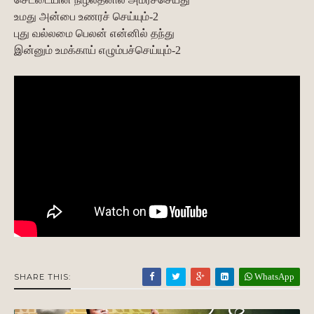
உமது அன்பை உணரச் செய்யும்-2
புது வல்லமை பெலன் என்னில் தந்து
இன்னும் உமக்காய் எழும்பச்செய்யும்-2
WhatsApp
SHARE THIS: