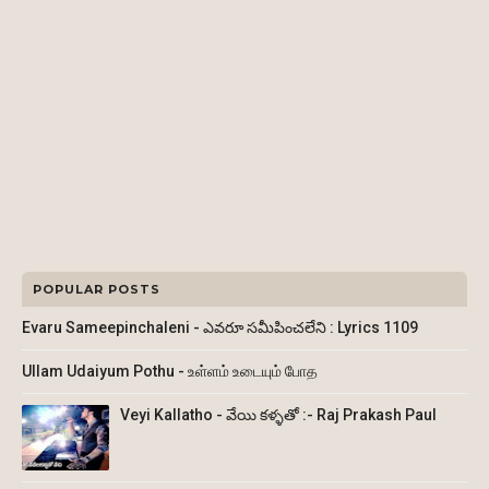
POPULAR POSTS
Evaru Sameepinchaleni - ఎవరూ సమీపించలేని : Lyrics 1109
Ullam Udaiyum Pothu - உள்ளம் உடையும் போத
Veyi Kallatho - వేయి కళ్ళతో :- Raj Prakash Paul