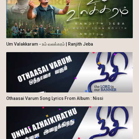
Um Valakkaram - உம் வலக்கரம் | Ranjith Jeba
Othaasai Varum Song Lyrics From Album : Nissi