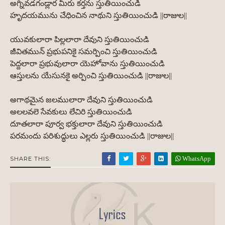
అగ్నివడగండ్లార మీరు కర్తను స్తుతియించుడి
హృదయమును చేధించిన నాథుని స్తుతియించుడి ||రాజుల||
యువకులారా పిల్లలారా దేవుని స్తుతియించుడి
జీవితమున్ ప్రభుపనికై సమర్పించి స్తుతియించుడి
పెద్దలారా ప్రభువులారా యెహోవాను స్తుతియించుడి
ఆస్తులను యేసునకై అర్పించి స్తుతియించుడి ||రాజుల||
అగాథమైన జలములారా దేవుని స్తుతియించుడి
అలలవలె సేవకులు లేచిరి స్తుతియించుడి
దూతలారా పూర్వ భక్తులారా దేవుని స్తుతియించుడి
పరమందు పరిశుద్ధులు ఎల్లరు స్తుతియించుడి ||రాజుల||
WhatsApp
SHARE THIS: