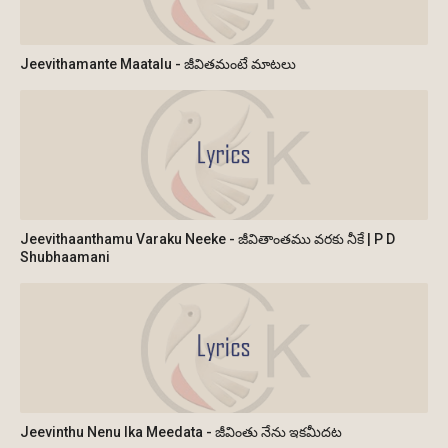
Jeevithamante Maatalu - జీవితమంటే మాటలు
Jeevithaanthamu Varaku Neeke - జీవితాంతము వరకు నీకే | P D
Shubhaamani
Jeevinthu Nenu Ika Meedata - జీవింతు నేను ఇకమీదట