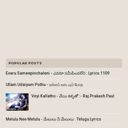
POPULAR POSTS
Evaru Sameepinchaleni - ఎవరూ సమీపించలేని : Lyrics 1109
Ullam Udaiyum Pothu - உள்ளம் உடையும் போத
Veyi Kallatho - వేయి కళ్ళతో :- Raj Prakash Paul
Melulu Nee Melulu - మేలులు నీ మేలులు : Telugu Lyrics