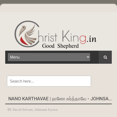
Search
NANO KARTHAVAE | நானோ கர்த்தாவே - JOHNSAM JOYSON
David Selvam
,
Johnsam Joyson