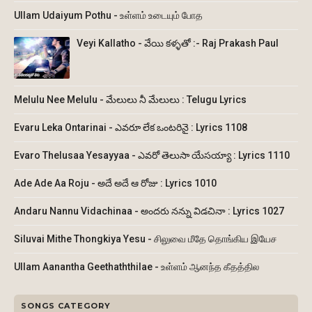
Ullam Udaiyum Pothu - உள்ளம் உடையும் போத
Veyi Kallatho - వేయి కళ్ళతో :- Raj Prakash Paul
Melulu Nee Melulu - మేలులు నీ మేలులు : Telugu Lyrics
Evaru Leka Ontarinai - ఎవరూ లేక ఒంటరినై : Lyrics 1108
Evaro Thelusaa Yesayyaa - ఎవరో తెలుసా యేసయ్యా : Lyrics 1110
Ade Ade Aa Roju - అదే అదే ఆ రోజు : Lyrics 1010
Andaru Nannu Vidachinaa - అందరు నన్ను విడచినా : Lyrics 1027
Siluvai Mithe Thongkiya Yesu - சிலுவை மீதே தொங்கிய இயேச
Ullam Aanantha Geethaththilae - உள்ளம் ஆனந்த கீதத்தில
SONGS CATEGORY