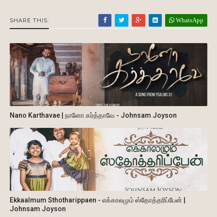
WhatsApp
SHARE THIS:
Nano Karthavae | நானோ கர்த்தாவே - Johnsam Joyson
Ekkaalmum Sthotharippaen - எக்காலமும் ஸ்தோத்தரிப்பேன் |
Johnsam Joyson