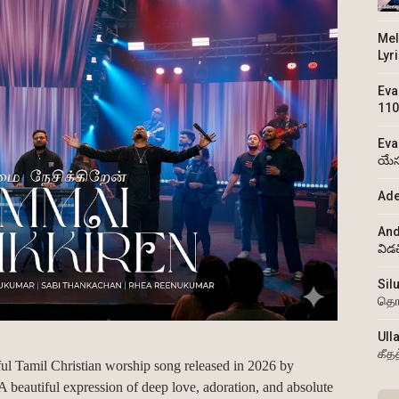
Mel
Lyr
Eva
110
Eva
యేస
Ade
And
విడ
Sil
தொ
Ull
கீத
ul Tamil Christian worship song released in 2026 by
 A beautiful expression of deep love, adoration, and absolute