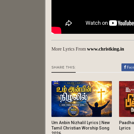
More Lyrics From
www.christking.in
Fac
SHARE THIS:
Um Anbin Nizhalil Lyrics | New
Paadha
Tamil Christian Worship Song
Lyrics
2026