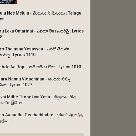
ulu Nee Melulu - మేలులు నీ మేలులు : Telugu
ics
ru Leka Ontarinai - ఎవరూ లేక ఒంటరినై : Lyrics
8
ro Thelusaa Yesayyaa - ఎవరో తెలుసా
య్యా : Lyrics 1110
 Ade Aa Roju - అదే అదే ఆ రోజు : Lyrics 1010
aru Nannu Vidachinaa - అందరు నన్ను
చినా : Lyrics 1027
uvai Mithe Thongkiya Yesu - சிலுவை மீதே
ங்கிய இயேச
am Aanantha Geethaththilae - உள்ளம் ஆனந்த
த்தில