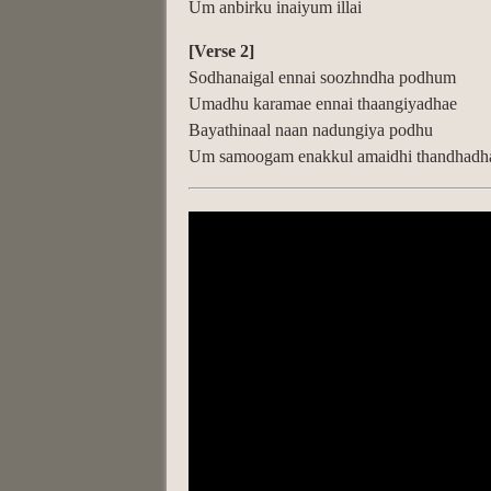
Um anbirku inaiyum illai
[Verse 2]
Sodhanaigal ennai soozhndha podhum
Umadhu karamae ennai thaangiyadhae
Bayathinaal naan nadungiya podhu
Um samoogam enakkul amaidhi thandhadh