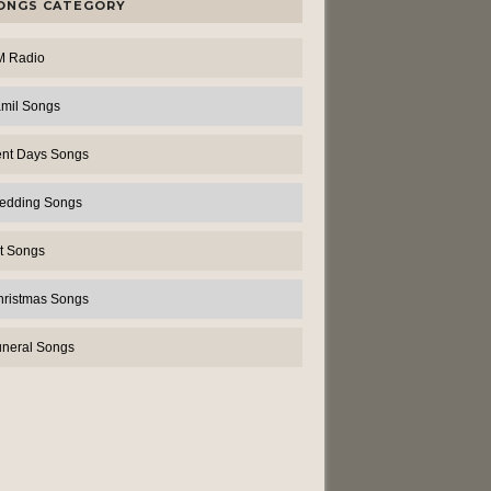
ONGS CATEGORY
M Radio
amil Songs
ent Days Songs
edding Songs
t Songs
hristmas Songs
uneral Songs