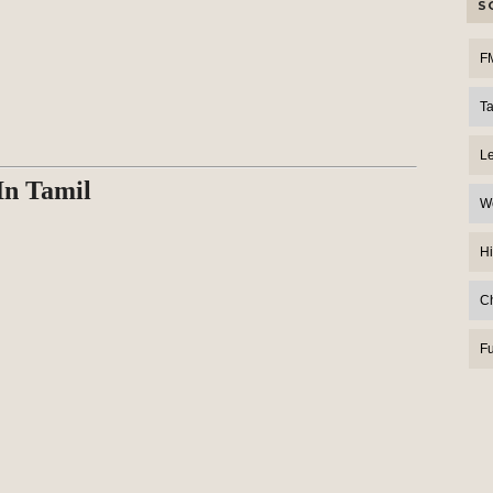
S
F
T
L
In Tamil
W
Hi
C
F