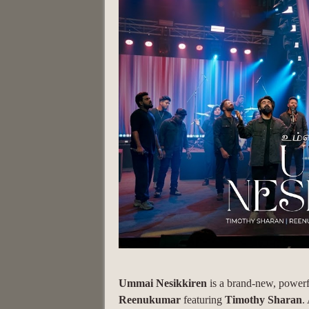
Ummai Nesikkiren
is a brand-new, powerf
Reenukumar
featuring
Timothy Sharan
.