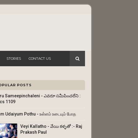
STORIES
CONTACT US
OPULAR POSTS
ru Sameepinchaleni - ఎవరూ సమీపించలేని :
ics 1109
am Udaiyum Pothu - உள்ளம் உடையும் போத
Veyi Kallatho - వేయి కళ్ళతో :- Raj
Prakash Paul