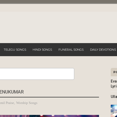
TELEGU SONGS
HINDI SONGS
FUNERAL SONGS
DAILY DEVOTIONS
P
Search
Eva
Lyr
REENUKUMAR
Ull
mil Praise
,
Worship Songs