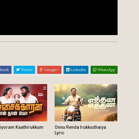
ebook
Twitter
Google+
Linkedin
WhatsApp
iyoram Kaathirukkum
Onnu Renda Irukkudhaiya
Lyric