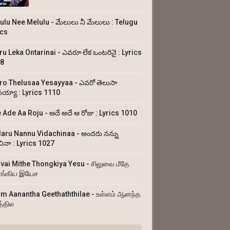
ulu Nee Melulu - మేలులు నీ మేలులు : Telugu
ics
ru Leka Ontarinai - ఎవరూ లేక ఒంటరినై : Lyrics
8
ro Thelusaa Yesayyaa - ఎవరో తెలుసా
య్యా : Lyrics 1110
 Ade Aa Roju - అదే అదే ఆ రోజు : Lyrics 1010
aru Nannu Vidachinaa - అందరు నన్ను
చినా : Lyrics 1027
uvai Mithe Thongkiya Yesu - சிலுவை மீதே
ங்கிய இயேச
am Aanantha Geethaththilae - உள்ளம் ஆனந்த
த்தில