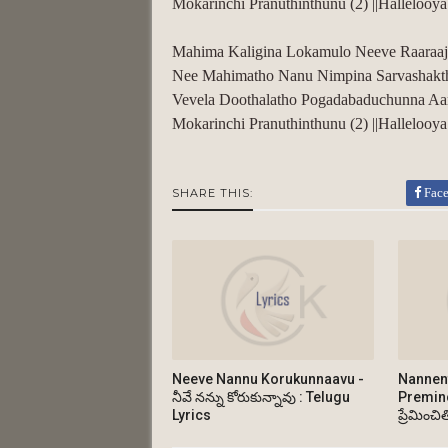
Mokarinchi Pranuthinthunu (2) ||Hallelooya|
Mahima Kaligina Lokamulo Neeve Raaraa
Nee Mahimatho Nanu Nimpina Sarvashakt
Vevela Doothalatho Pogadabaduchunna Aa
Mokarinchi Pranuthinthunu (2) ||Hallelooya|
Fac
SHARE THIS:
Neeve Nannu Korukunnaavu -
Nannen
నీవే నన్ను కోరుకున్నావు : Telugu
Preminc
Lyrics
ప్రేమించ