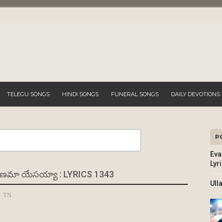
TELEGU SONGS
HINDI SONGS
FUNERAL SONGS
DAILY DEVOTIONS
P
Search
Eva
Lyr
ాణమా యేసయ్యా : LYRICS 1343
Ull
,
TN