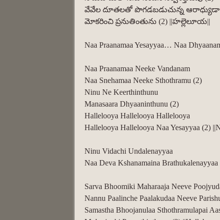
వేవేల దూతలతో పొగడబడుచున్న ఆరాధ్యుడా 
మోకరించి ప్రనుతింతును (2) ||హల్లెలూయ||
Naa Praanamaa Yesayyaa… Naa Dhyaanam
Naa Praanamaa Neeke Vandanam
Naa Snehamaa Neeke Sthothramu (2)
Ninu Ne Keerthinthunu
Manasaara Dhyaaninthunu (2)
Hallelooya Hallelooya Hallelooya
Hallelooya Hallelooya Naa Yesayyaa (2) ||
Ninu Vidachi Undalenayyaa
Naa Deva Kshanamaina Brathukalenayyaa 
Sarva Bhoomiki Maharaaja Neeve Poojyu
Nannu Paalinche Paalakudaa Neeve Parish
Samastha Bhoojanulaa Sthothramulapai Aa