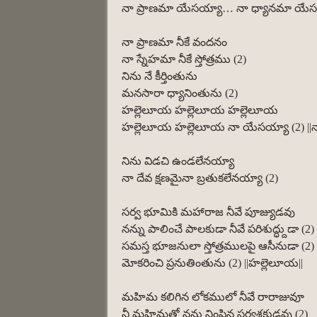
నా ప్రాణమా యేసయ్యా… నా ధ్యానమా యే
నా ప్రాణమా నీకే వందనం
నా స్నేహమా నీకే స్తోత్రము (2)
నిను నే కీర్తింతును
మనసారా ధ్యానింతును (2)
హల్లెలూయ హల్లెలూయ హల్లెలూయ
హల్లెలూయ హల్లెలూయ నా యేసయ్యా (2) ||నా
నిను విడచి ఉండలేనయ్యా
నా దేవ క్షణమైనా బ్రతుకలేనయ్యా (2)
సర్వ భూమికి మహారాజ నీవే పూజ్యుడవు
నన్ను పాలించే పాలకుడా నీవే పరిశుద్ధ్దుడా (2)
సమస్త భూజనులా స్తోత్రములపై ఆసీనుడా (2)
మోకరించి ప్రనుతింతును (2) ||హల్లెలూయ||
మహిమ కలిగిన లోకములో నీవే రారాజువూ
నీ మహిమతో నను నింపిన సర్వశక్తుడవు (2)