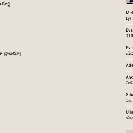
సయ్యా
Mel
Lyr
Eva
110
Eva
 ప్రాణమా||
యేస
Ade
And
విడ
Sil
தொ
Ull
கீத