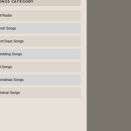
ONGS CATEGORY
M Radio
amil Songs
ent Days Songs
edding Songs
t Songs
hristmas Songs
uneral Songs