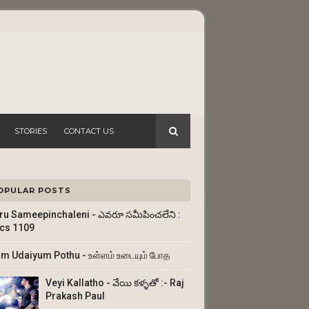
STORIES
CONTACT US
OPULAR POSTS
ru Sameepinchaleni - ఎవరూ సమీపించలేని :
ics 1109
am Udaiyum Pothu - உள்ளம் உடையும் போத
Veyi Kallatho - వేయి కళ్ళతో :- Raj
Prakash Paul