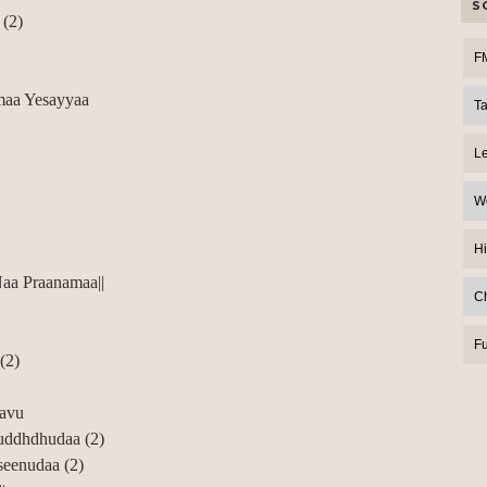
S
(2)
F
aa Yesayyaa
T
L
W
Hi
Naa Praanamaa||
C
F
(2)
davu
uddhdhudaa (2)
seenudaa (2)