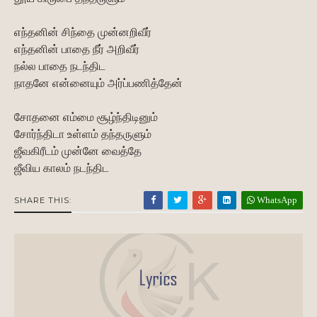
எந்தனின் சிந்தை முன்னறிவீர்
எந்தனின் பாதை நீர் அறிவீர்
நல்ல பாதை நடந்திட
நாதனே என்னையும் அர்ப்பணித்தேன்
சோதனை எம்மை சூழ்ந்திடினும்
சோர்ந்திடா உள்ளம் தந்தருளும்
ஜீவகிரீடம் முன்னே வைத்தே
ஜீவிய காலம் நடந்திட
WhatsApp
SHARE THIS: