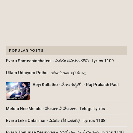
POPULAR POSTS
Evaru Sameepinchaleni - ఎవరూ సమీపించలేని : Lyrics 1109
Ullam Udaiyum Pothu - உள்ளம் உடையும் போத
Veyi Kallatho - వేయి కళ్ళతో :- Raj Prakash Paul
Melulu Nee Melulu - మేలులు నీ మేలులు : Telugu Lyrics
Evaru Leka Ontarinai - ఎవరూ లేక ఒంటరినై : Lyrics 1108
Evaro Thelusaa Yesayyaa - ఎవరో తెలుసా యేసయ్యా : Lyrics 1110