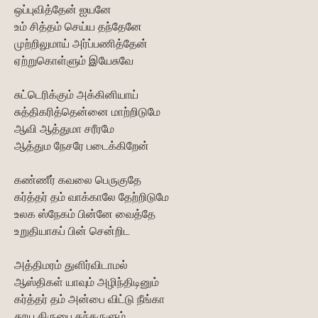
ஒப்புவித்தேன் ஐயனே
உம் சித்தம் செய்ய தந்தேனே
முற்றிலுமாய் அர்ப்பணித்தேன்
ஏற்றுகொள்ளும் இயேசுவே
சுட்டெரிக்கும் அக்கினியாய்
சுத்திகரித்தென்னை மாற்றிடுமே
ஆவி ஆத்துமா சரீரமே
ஆத்தும நேசரே படைக்கிறேன்
கண்ணீர் கவலை பெருகுதே
கர்த்தர் தம் வாக்காலே தேற்றிடுமே
உலக ஸ்நேகம் பின்னே வைத்தே
உறுதியாகப் பின் சென்றிட
அத்திமரம் துளிர்விடாமல்
ஆஸ்திகள் யாவும் அழிந்திடினும்
கர்த்தர் தம் அன்பை விட்டு நீங்கா
தூய கிருபை தந்தருளும்