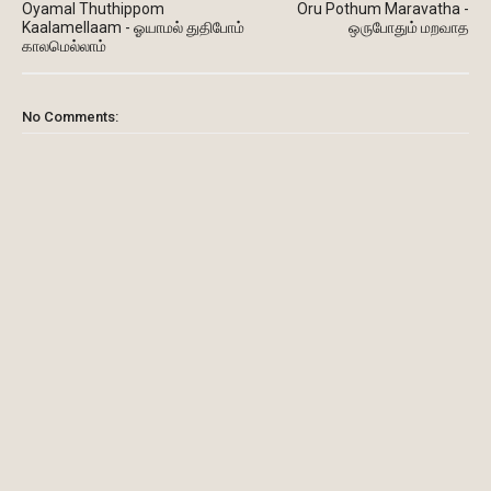
Oyamal Thuthippom
Oru Pothum Maravatha -
Kaalamellaam - ஓயாமல் துதிபோம்
ஒருபோதும் மறவாத
காலமெல்லாம்
No Comments: