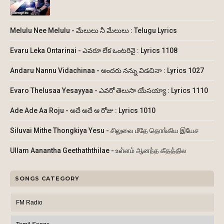
Melulu Nee Melulu - మేలులు నీ మేలులు : Telugu Lyrics
Evaru Leka Ontarinai - ఎవరూ లేక ఒంటరినై : Lyrics 1108
Andaru Nannu Vidachinaa - అందరు నన్ను విడచినా : Lyrics 1027
Evaro Thelusaa Yesayyaa - ఎవరో తెలుసా యేసయ్యా : Lyrics 1110
Ade Ade Aa Roju - అదే అదే ఆ రోజు : Lyrics 1010
Siluvai Mithe Thongkiya Yesu - சிலுவை மீதே தொங்கிய இயேச
Ullam Aanantha Geethaththilae - உள்ளம் ஆனந்த கீதத்தில
SONGS CATEGORY
FM Radio