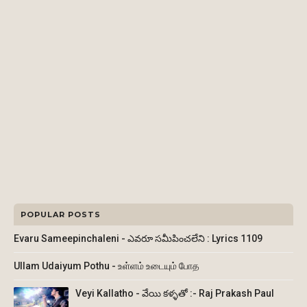
POPULAR POSTS
Evaru Sameepinchaleni - ఎవరూ సమీపించలేని : Lyrics 1109
Ullam Udaiyum Pothu - உள்ளம் உடையும் போத
Veyi Kallatho - వేయి కళ్ళతో :- Raj Prakash Paul