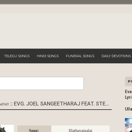
TELEGU SONGS
HINDI SONGS
FUNERAL SONGS
DAILY DEVOTIONS
P
Search
Eva
Lyr
ILLATHAVAIGALAI - இல்லாதவைகளை :: EVG. JOEL SANGEETHARAJ FEAT. STEPHEN J RENSWICK
Ull
Song:
Illathavaigalai