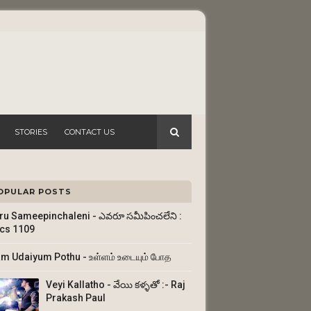
STORIES
CONTACT US
OPULAR POSTS
ru Sameepinchaleni - ఎవరూ సమీపించలేని :
ics 1109
am Udaiyum Pothu - உள்ளம் உடையும் போத
Veyi Kallatho - వేయి కళ్ళతో :- Raj
Prakash Paul