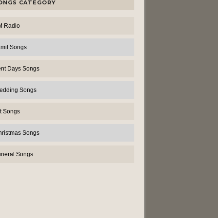
ONGS CATEGORY
M Radio
amil Songs
ent Days Songs
edding Songs
t Songs
hristmas Songs
uneral Songs