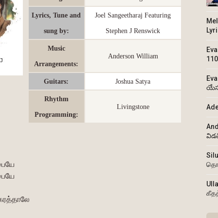
Lyrics, Tune and
Joel Sangeetharaj Featuring
Mel
Lyr
sung by:
Stephen J Renswick
Music
Eva
Anderson William
110
Arrangements:
Eva
Guitars:
Joshua Satya
యేస
Rhythm
Livingstone
Ade
Programming:
And
విడ
Sil
பையே
தொ
பையே
Ull
கீத
 கரத்தாலே