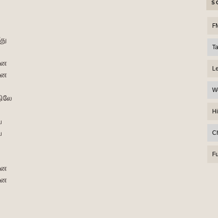
S
F
து
T
னே
L
னே
W
திலே
Hi
ே
ே
C
F
னே
னே