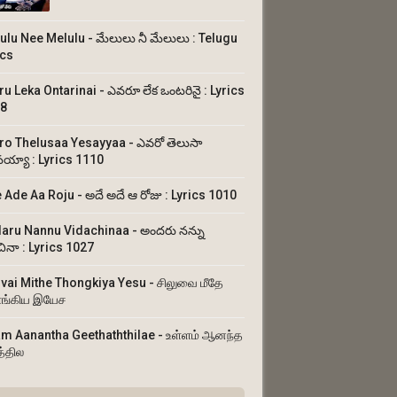
ulu Nee Melulu - మేలులు నీ మేలులు : Telugu
ics
ru Leka Ontarinai - ఎవరూ లేక ఒంటరినై : Lyrics
8
ro Thelusaa Yesayyaa - ఎవరో తెలుసా
య్యా : Lyrics 1110
 Ade Aa Roju - అదే అదే ఆ రోజు : Lyrics 1010
aru Nannu Vidachinaa - అందరు నన్ను
చినా : Lyrics 1027
uvai Mithe Thongkiya Yesu - சிலுவை மீதே
ங்கிய இயேச
am Aanantha Geethaththilae - உள்ளம் ஆனந்த
த்தில