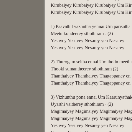
Kirubaiyey Kirubaiyey Kirubaiyey Um Kir
Kirubaiyey Kirubaiyey Kirubaiyey Um Kir
1) Paavathil vazhntha yennai Um parisutha 
Meetu kondeerey sthothiram - (2)
Yesuvey Yesuvey Nesarey yen Nesarey
Yesuvey Yesuvey Nesarey yen Nesarey
2) Thurogam seitha ennai Um tholin meeth
Thooki sumantheerey sthothiram (2)
Thanthaiyey Thanthaiyey Thagappaney en
Thanthaiyey Thanthaiyey Thagappaney en
3) Vizhunthu pona ennai Um Kaarunyathal
Uyarthi vaitherey sthothiram - (2)
Magimaiyey Magimaiyey Magimaiyey Mag
Magimaiyey Magimaiyey Magimaiyey Mag
Yesuvey Yesuvey Nesarey yen Nesarey