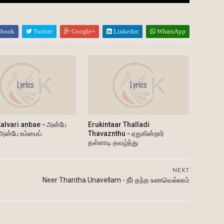
ebook
Twitter
Google+
Linkedin
WhatsApp
alvari anbae - அன்பே
Erukintaar Thalladi
 அன்பே உம்மைப்
Thavaznthu - ஏறுகின்றார்
தள்ளாடி தவழ்ந்து
NEXT
Neer Thantha Unavellam - நீர் தந்த உணவெல்லாம்