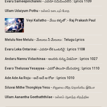
Evaru Sameepinchaleni - ఎవరూ సమీపించలేని : Lyrics 1109
Ullam Udaiyum Pothu - உள்ளம் உடையும் போத
Veyi Kallatho - వేయి కళ్ళతో :- Raj Prakash Paul
Melulu Nee Melulu - మేలులు నీ మేలులు : Telugu Lyrics
Evaru Leka Ontarinai - ఎవరూ లేక ఒంటరినై : Lyrics 1108
Andaru Nannu Vidachinaa - అందరు నన్ను విడచినా : Lyrics 1027
Evaro Thelusaa Yesayyaa - ఎవరో తెలుసా యేసయ్యా : Lyrics 1110
Ade Ade Aa Roju - అదే అదే ఆ రోజు : Lyrics 1010
Siluvai Mithe Thongkiya Yesu - சிலுவை மீதே தொங்கிய இயேச
Ullam Aanantha Geethaththilae - உள்ளம் ஆனந்த கீதத்தில