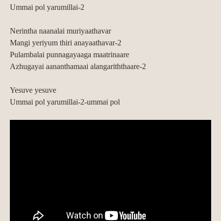
Ummai pol yarumillai-2
Nerintha naanalai muriyaathavar
Mangi yeriyum thiri anayaathavar-2
Pulambalai punnagayaaga maatrinaare
Azhugayai aananthamaai alangariththaare-2
Yesuve yesuve
Ummai pol yarumillai-2-ummai pol