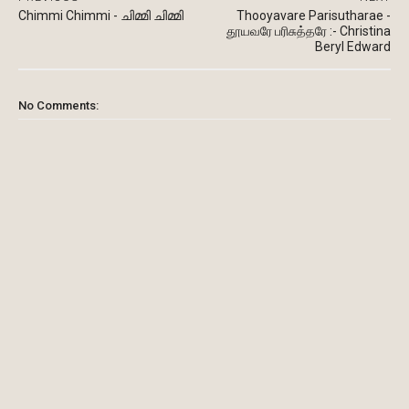
Chimmi Chimmi - ചിമ്മി ചിമ്മി
Thooyavare Parisutharae -
தூயவரே பரிசுத்தரே :- Christina
Beryl Edward
No Comments: