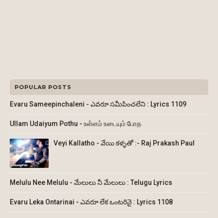
POPULAR POSTS
Evaru Sameepinchaleni - ఎవరూ సమీపించలేని : Lyrics 1109
Ullam Udaiyum Pothu - உள்ளம் உடையும் போத
Veyi Kallatho - వేయి కళ్ళతో :- Raj Prakash Paul
Melulu Nee Melulu - మేలులు నీ మేలులు : Telugu Lyrics
Evaru Leka Ontarinai - ఎవరూ లేక ఒంటరినై : Lyrics 1108