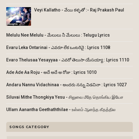
Veyi Kallatho - వేయి కళ్ళతో :- Raj Prakash Paul
Melulu Nee Melulu - మేలులు నీ మేలులు : Telugu Lyrics
Evaru Leka Ontarinai - ఎవరూ లేక ఒంటరినై : Lyrics 1108
Evaro Thelusaa Yesayyaa - ఎవరో తెలుసా యేసయ్యా : Lyrics 1110
Ade Ade Aa Roju - అదే అదే ఆ రోజు : Lyrics 1010
Andaru Nannu Vidachinaa - అందరు నన్ను విడచినా : Lyrics 1027
Siluvai Mithe Thongkiya Yesu - சிலுவை மீதே தொங்கிய இயேச
Ullam Aanantha Geethaththilae - உள்ளம் ஆனந்த கீதத்தில
SONGS CATEGORY