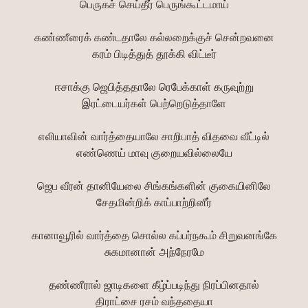
பெருகச் செய்தீர் பெருங்கூட்டமாய்
கண்ணீரைக் கண்டதாலே கல்லறைக்குச் சென்றவனை
கரம் பிடித்துத் தூக்கி விட்டீர்
ஈசாக்கு ஜெபித்ததாலே ரெபேக்காள் கருவுற்று
இரட்டையர்கள் பெற்றெடுத்தாளே
எலியாவின் வார்த்தையாலே சாறிபாத் விதவை வீட்டில்
எண்ணெய் மாவு குறையவில்லையே
ஜெப வீரன் தானியேலை சிங்கங்களின் குகையினிலே
சேதமின்றிக் காப்பாற்றினீர்
கானாவூரில் வார்த்தை சொல்ல கப்பர்நகூம் சிறுவனங்கே
சுகமானான் அந்நேரமே
தண்ணீரால் ஜாடிகளை கீழ்ப்படிந்து நிரப்பினதால்
திராட்சை ரசம் வந்ததையா