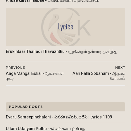
Anbae kalvari anbae - அன்பே கல்வாரி அன்பே உம்மைப்
Erukintaar Thalladi Thavaznthu - ஏறுகின்றார் தள்ளாடி தவழ்ந்து
PREVIOUS
NEXT
Aaga Mangal Bukal - ஆகமங்கள்
Aah Nalla Sobanam - ஆ நல்ல
புகழ்
சோபனம்
POPULAR POSTS
Evaru Sameepinchaleni - ఎవరూ సమీపించలేని : Lyrics 1109
Ullam Udaiyum Pothu - உள்ளம் உடையும் போத