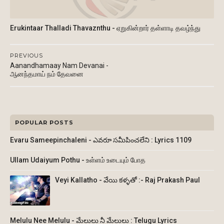
Erukintaar Thalladi Thavaznthu - ஏறுகின்றார் தள்ளாடி தவழ்ந்து
PREVIOUS
Aanandhamaay Nam Devanai -
ஆனந்தமாய் நம் தேவனை
POPULAR POSTS
Evaru Sameepinchaleni - ఎవరూ సమీపించలేని : Lyrics 1109
Ullam Udaiyum Pothu - உள்ளம் உடையும் போத
Veyi Kallatho - వేయి కళ్ళతో :- Raj Prakash Paul
Melulu Nee Melulu - మేలులు నీ మేలులు : Telugu Lyrics