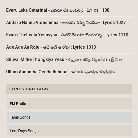
Evaru Leka Ontarinai - ఎవరూ లేక ఒంటరినై : Lyrics 1108
Andaru Nannu Vidachinaa - అందరు నన్ను విడచినా : Lyrics 1027
Evaro Thelusaa Yesayyaa - ఎవరో తెలుసా యేసయ్యా : Lyrics 1110
Ade Ade Aa Roju - అదే అదే ఆ రోజు : Lyrics 1010
Siluvai Mithe Thongkiya Yesu - சிலுவை மீதே தொங்கிய இயேச
Ullam Aanantha Geethaththilae - உள்ளம் ஆனந்த கீதத்தில
SONGS CATEGORY
FM Radio
Tamil Songs
Lent Days Songs