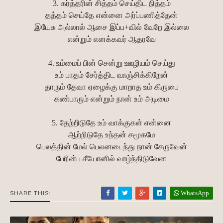
3. கர்த்தரின் சித்தம் செய்திட நித்தம்
தத்தம் செய்தே என்னை அர்ப்பணித்தேன்
இயேசு அல்லால் ஆசை இப்ப+வில் வேறே இல்லை
என்றும் எனக்கவர் ஆதரவே
4. உம்மைப் பின் சென்று ஊழியம் செய்து
உம் பாதம் சேர்த்திட வாஞ்சிக்கிறேன்
தாரும் தேவா ஏழைக்கு மாறாத உம் கிருபை
கண்பாரும் என்றும் நான் உம் அடிமை
5. தேற்றிடுதே உம் வாக்குகள் என்னை
ஆற்றிடுதே உந்தன் சமூகமே
பெலத்தின் மேல் பெலனடைந்து நான் சேருவேன்
பேரின்ப சீயோனில் வாழ்ந்திடுவேன
WhatsApp
SHARE THIS: