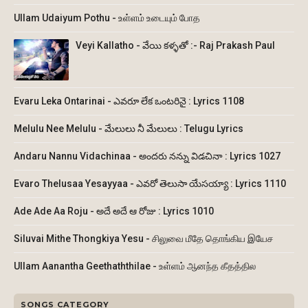
Ullam Udaiyum Pothu - உள்ளம் உடையும் போத
Veyi Kallatho - వేయి కళ్ళతో :- Raj Prakash Paul
Evaru Leka Ontarinai - ఎవరూ లేక ఒంటరినై : Lyrics 1108
Melulu Nee Melulu - మేలులు నీ మేలులు : Telugu Lyrics
Andaru Nannu Vidachinaa - అందరు నన్ను విడచినా : Lyrics 1027
Evaro Thelusaa Yesayyaa - ఎవరో తెలుసా యేసయ్యా : Lyrics 1110
Ade Ade Aa Roju - అదే అదే ఆ రోజు : Lyrics 1010
Siluvai Mithe Thongkiya Yesu - சிலுவை மீதே தொங்கிய இயேச
Ullam Aanantha Geethaththilae - உள்ளம் ஆனந்த கீதத்தில
SONGS CATEGORY