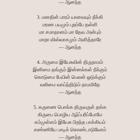
— ஆனந்த
3. மனதின் பாரம் யாவையும் நீக்கி
மரண பயமும் புறம்பே தள்ளி
மா சமாதானம் மா தேவ அன்பும்
மாறா விஸ்வாசமும் அளித்தாரே
— ஆனந்த
4. அருமை இயேசுவின் திருநாமம்
இனிமை தங்கும் இன்னல்கள் நீக்கும்
கொடுமை பேயின் பெலன் ஒடுக்கும்
வலிமை வாய்ந்திடும் நாமமிதே
— ஆனந்த
5. கருணை பொங்க திருவருள் தங்க
கிருபை பொழிய ஆர்ப்பரிப்போமே
எம்முள்ளம் இயேசு பிறந்த பாக்கியம்
எண்ணியே பாடிக் கொண்டாடுவோம்
— ஆனந்த