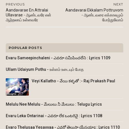
PREVIOUS
NEXT
Aandavarae En Attralai
Aandavarai Ekkalam Pottruvom
Ullavarae - ஆண்டவரே என்
- ஆண்டவரை எக்காலமும்
ஆற்றலாய் உள்ளவரே
போற்றுவோம்
POPULAR POSTS
Evaru Sameepinchaleni - ఎవరూ సమీపించలేని : Lyrics 1109
Ullam Udaiyum Pothu - உள்ளம் உடையும் போத
Veyi Kallatho - వేయి కళ్ళతో :- Raj Prakash Paul
Melulu Nee Melulu - మేలులు నీ మేలులు : Telugu Lyrics
Evaru Leka Ontarinai - ఎవరూ లేక ఒంటరినై : Lyrics 1108
Evaro Thelusaa Yesayyaa - ఎవరో తెలుసా యేసయ్యా : Lyrics 1110