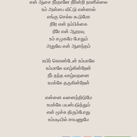
என் ஆசை நீர்தானே நீரின்றி நானில்லை
உம் அன்பை விட்டு என்னால்
எங்கு செல்ல கூடுமோ
நீரே என் நம்பிக்கை
நீரே என் ஆதரவு
உம் சமுகமே போதும்
அதுவே என் ஆனந்தம்
உயிர் கொண்டேன் உம்மாலே
உம்மாலே வாழ்கின்றேன்
நீர் தந்த வாழ்வதனை
உமக்கே தருகின்றேன்
என்னை வனைந்திடுமே
உமக்கே பயன்படுத்தும்
என் மூச்சு திரும்போது
உம்மடியில் சாயணுமே