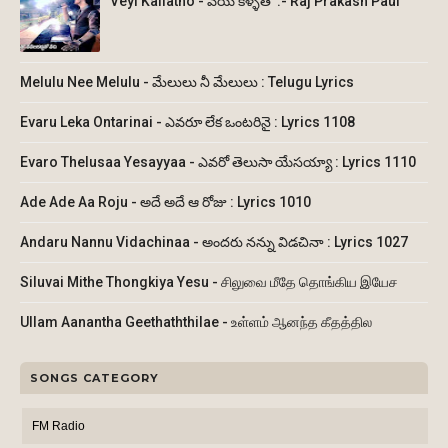
Veyi Kallatho - వేయి కళ్ళతో :- Raj Prakash Paul
Melulu Nee Melulu - మేలులు నీ మేలులు : Telugu Lyrics
Evaru Leka Ontarinai - ఎవరూ లేక ఒంటరినై : Lyrics 1108
Evaro Thelusaa Yesayyaa - ఎవరో తెలుసా యేసయ్యా : Lyrics 1110
Ade Ade Aa Roju - అదే అదే ఆ రోజు : Lyrics 1010
Andaru Nannu Vidachinaa - అందరు నన్ను విడచినా : Lyrics 1027
Siluvai Mithe Thongkiya Yesu - சிலுவை மீதே தொங்கிய இயேச
Ullam Aanantha Geethaththilae - உள்ளம் ஆனந்த கீதத்தில
SONGS CATEGORY
FM Radio