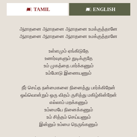
TAMIL
ENGLISH
ஆராதனை ஆராதனை ஆராதனை உமக்குத்தானே
ஆராதனை ஆராதனை ஆராதனை உமக்குத்தானே
உள்ளமும் ஏங்கிடுதே
உணர்வுகளும் துடிக்குதே
உம் முகத்தை பார்க்கணும்
உம்மோடு இணையணும்
நீர் செய்த நன்மைகளை நினைத்து பார்க்கிறேன்
ஒவ்வொன்றும் ஒரு விதம் ருசித்து மகிழ்கின்றேன்
எல்லாம் மறக்கணும்
உம்மையே நினைக்கணும்
உம் சித்தம் செய்யணும்
இன்னும் உம்மை நெருங்கணும்