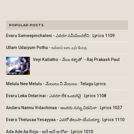
POPULAR POSTS
Evaru Sameepinchaleni - ఎవరూ సమీపించలేని : Lyrics 1109
Ullam Udaiyum Pothu - உள்ளம் உடையும் போத
Veyi Kallatho - వేయి కళ్ళతో :- Raj Prakash Paul
Melulu Nee Melulu - మేలులు నీ మేలులు : Telugu Lyrics
Evaru Leka Ontarinai - ఎవరూ లేక ఒంటరినై : Lyrics 1108
Andaru Nannu Vidachinaa - అందరు నన్ను విడచినా : Lyrics 1027
Evaro Thelusaa Yesayyaa - ఎవరో తెలుసా యేసయ్యా : Lyrics 1110
Ade Ade Aa Roju - అదే అదే ఆ రోజు : Lyrics 1010