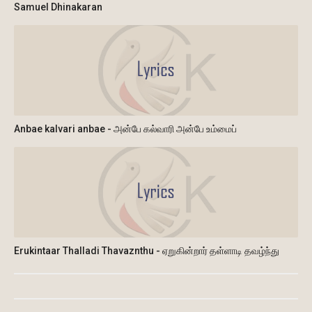
Samuel Dhinakaran
Anbae kalvari anbae - அன்பே கல்வாரி அன்பே உம்மைப்
Erukintaar Thalladi Thavaznthu - ஏறுகின்றார் தள்ளாடி தவழ்ந்து