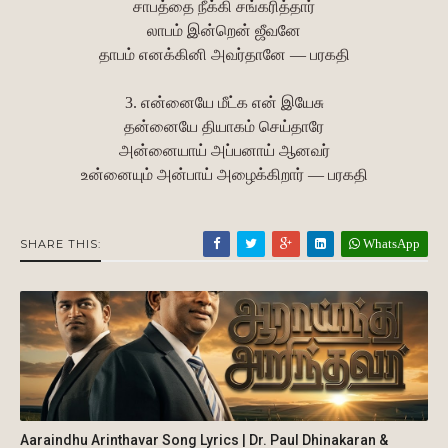
சாபத்தை நீக்கி சங்கரித்தார்
லாபம் இன்றென் ஜீவனே
தாபம் எனக்கினி அவர்தானே — பரகதி
3. என்னையே மீட்க என் இயேசு
தன்னையே தியாகம் செய்தாரே
அன்னையாய் அப்பனாய் ஆனவர்
உன்னையும் அன்பாய் அழைக்கிறார் — பரகதி
WhatsApp
SHARE THIS:
Aaraindhu Arinthavar Song Lyrics | Dr. Paul Dhinakaran &