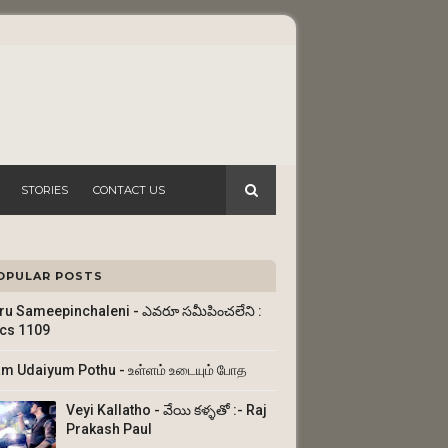
STORIES
CONTACT US
OPULAR POSTS
ru Sameepinchaleni - ఎవరూ సమీపించలేని :
ics 1109
am Udaiyum Pothu - உள்ளம் உடையும் போத
Veyi Kallatho - వేయి కళ్ళతో :- Raj
Prakash Paul