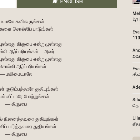
ENGLISH
Mel
Lyr
ையாலே களிகூருங்கள்
ிகளை சொல்லிப் பாடுங்கள்
Eva
110
முள்ளது கிருபை என்றுமுள்ளது
And
லி ஆர்ப்பரியுங்கள் – அவர்
విడ
முள்ளது கிருபை என்றுமுள்ளது
சொல்லி ஆர்ப்பரியுங்கள்
Eva
— மகிமையாலே
యేస
Ade
் குடும்பத்தாரே துதியுங்கள்
 வீட்டாரே போற்றுங்கள்
Sil
— கிருபை
தொ
Ull
ல் நினைத்தவரை துதியுங்கள்
கீத
் பார்த்தவரை துதியுங்கள்
— கிருபை