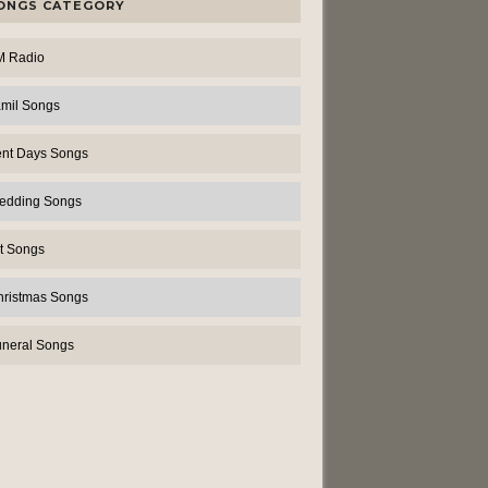
ONGS CATEGORY
M Radio
amil Songs
ent Days Songs
edding Songs
t Songs
hristmas Songs
uneral Songs