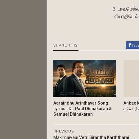
3. பாவமெல்ல
வியாதியெல்ல
Fac
SHARE THIS:
Aaraindhu Arinthavar Song
Anbae k
Lyrics | Dr. Paul Dhinakaran &
கல்வாரி
Samuel Dhinakaran
PREVIOUS
Makimaiyaai Vetri Sirantha Karththarai