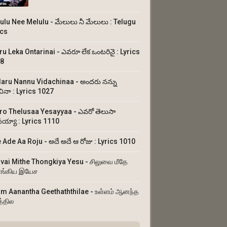
ulu Nee Melulu - మేలులు నీ మేలులు : Telugu
ics
ru Leka Ontarinai - ఎవరూ లేక ఒంటరినై : Lyrics
8
aru Nannu Vidachinaa - అందరు నన్ను
చినా : Lyrics 1027
ro Thelusaa Yesayyaa - ఎవరో తెలుసా
య్యా : Lyrics 1110
 Ade Aa Roju - అదే అదే ఆ రోజు : Lyrics 1010
uvai Mithe Thongkiya Yesu - சிலுவை மீதே
ங்கிய இயேச
am Aanantha Geethaththilae - உள்ளம் ஆனந்த
த்தில