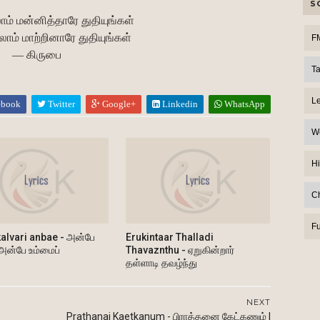
S
ாம் மன்னித்தாரே துதியுங்கள்
ாம் மாற்றினாரே துதியுங்கள்
F
— கிருபை
T
L
ebook
Twitter
Google+
Linkedin
WhatsApp
W
Hi
C
F
alvari anbae - அன்பே
Erukintaar Thalladi
 அன்பே உம்மைப்
Thavaznthu - ஏறுகின்றார்
தள்ளாடி தவழ்ந்து
NEXT
Prathanai Kaetkanum - பிராத்தனை கேட்கணும் |