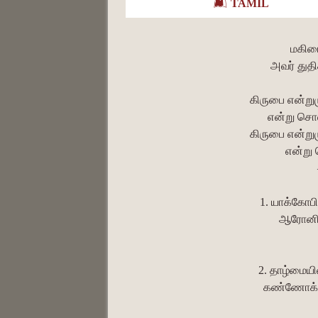
TAMIL
மகிம
அவர் துத
கிருபை என்று
என்று சொல்
கிருபை என்று
என்று 
1. யாக்கோபின
ஆரோனின்
2. தாழ்மையி
கண்ணோக்கிப