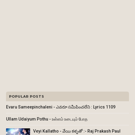
POPULAR POSTS
Evaru Sameepinchaleni - ఎవరూ సమీపించలేని : Lyrics 1109
Ullam Udaiyum Pothu - உள்ளம் உடையும் போத
Veyi Kallatho - వేయి కళ్ళతో :- Raj Prakash Paul