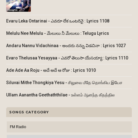
Evaru Leka Ontarinai - ఎవరూ లేక ఒంటరినై : Lyrics 1108
Melulu Nee Melulu - మేలులు నీ మేలులు : Telugu Lyrics
Andaru Nannu Vidachinaa - అందరు నన్ను విడచినా : Lyrics 1027
Evaro Thelusaa Yesayyaa - ఎవరో తెలుసా యేసయ్యా : Lyrics 1110
Ade Ade Aa Roju - అదే అదే ఆ రోజు : Lyrics 1010
Siluvai Mithe Thongkiya Yesu - சிலுவை மீதே தொங்கிய இயேச
Ullam Aanantha Geethaththilae - உள்ளம் ஆனந்த கீதத்தில
SONGS CATEGORY
FM Radio