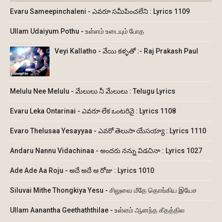
Evaru Sameepinchaleni - ఎవరూ సమీపించలేని : Lyrics 1109
Ullam Udaiyum Pothu - உள்ளம் உடையும் போத
Veyi Kallatho - వేయి కళ్ళతో :- Raj Prakash Paul
Melulu Nee Melulu - మేలులు నీ మేలులు : Telugu Lyrics
Evaru Leka Ontarinai - ఎవరూ లేక ఒంటరినై : Lyrics 1108
Evaro Thelusaa Yesayyaa - ఎవరో తెలుసా యేసయ్యా : Lyrics 1110
Andaru Nannu Vidachinaa - అందరు నన్ను విడచినా : Lyrics 1027
Ade Ade Aa Roju - అదే అదే ఆ రోజు : Lyrics 1010
Siluvai Mithe Thongkiya Yesu - சிலுவை மீதே தொங்கிய இயேச
Ullam Aanantha Geethaththilae - உள்ளம் ஆனந்த கீதத்தில