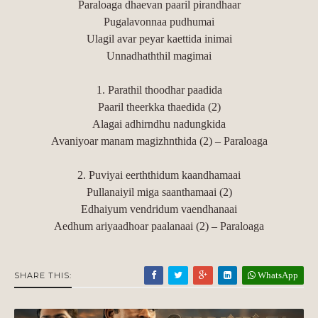
Paraloaga dhaevan paaril pirandhaar
Pugalavonnaa pudhumai
Ulagil avar peyar kaettida inimai
Unnadhaththil magimai
1. Parathil thoodhar paadida
Paaril theerkka thaedida (2)
Alagai adhirndhu nadungkida
Avaniyoar manam magizhnthida (2) – Paraloaga
2. Puviyai eerththidum kaandhamaai
Pullanaiyil miga saanthamaai (2)
Edhaiyum vendridum vaendhanaai
Aedhum ariyaadhoar paalanaai (2) – Paraloaga
WhatsApp
SHARE THIS: