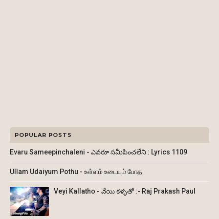
POPULAR POSTS
Evaru Sameepinchaleni - ఎవరూ సమీపించలేని : Lyrics 1109
Ullam Udaiyum Pothu - உள்ளம் உடையும் போத
Veyi Kallatho - వేయి కళ్ళతో :- Raj Prakash Paul