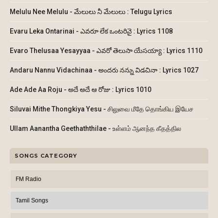
Melulu Nee Melulu - మేలులు నీ మేలులు : Telugu Lyrics
Evaru Leka Ontarinai - ఎవరూ లేక ఒంటరినై : Lyrics 1108
Evaro Thelusaa Yesayyaa - ఎవరో తెలుసా యేసయ్యా : Lyrics 1110
Andaru Nannu Vidachinaa - అందరు నన్ను విడచినా : Lyrics 1027
Ade Ade Aa Roju - అదే అదే ఆ రోజు : Lyrics 1010
Siluvai Mithe Thongkiya Yesu - சிலுவை மீதே தொங்கிய இயேச
Ullam Aanantha Geethaththilae - உள்ளம் ஆனந்த கீதத்தில
SONGS CATEGORY
FM Radio
Tamil Songs