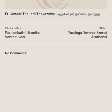
Erukintaar Thalladi Thavaznthu - ஏறுகின்றார் தள்ளாடி தவழ்ந்து
PREVIOUS
NEXT
Paraloekaththilirunthu
Paraloga Devana Ummai
Vanthituvaar
Arathanai
No Comments: