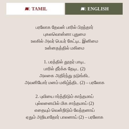
TAMIL
ENGLISH
பரலோக தேவன் பாரில் பிறந்தார்
புகலவொன்னா புதுமை
உலகில் அவர் பெயர் கேட்டிட இனிமை
உன்னதத்தில் மகிமை
1. பரத்தில் தூதர் பாடிட
பாரில் தீர்க்க தேடிட (2)
அலகை அதிர்ந்து நடுங்கிட
அவனியோர் மனம் மகிழ்ந்திட (2) – பரலோக
2. புவியை ஈர்த்திடும் காந்தமாய்
புல்லனையில் மிக சாந்தமாய் (2)
எதையும் வென்றிடும் வேந்தனாய்
ஏதும் அறியாதோர் பாலனாய் (2) – பரலோக