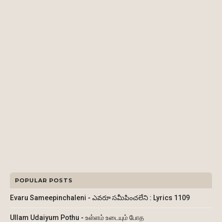
POPULAR POSTS
Evaru Sameepinchaleni - ఎవరూ సమీపించలేని : Lyrics 1109
Ullam Udaiyum Pothu - உள்ளம் உடையும் போத