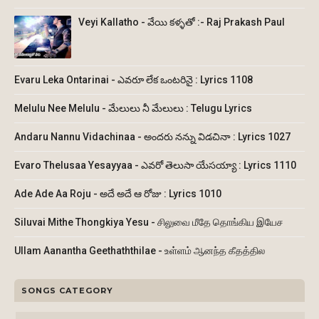
Veyi Kallatho - వేయి కళ్ళతో :- Raj Prakash Paul
Evaru Leka Ontarinai - ఎవరూ లేక ఒంటరినై : Lyrics 1108
Melulu Nee Melulu - మేలులు నీ మేలులు : Telugu Lyrics
Andaru Nannu Vidachinaa - అందరు నన్ను విడచినా : Lyrics 1027
Evaro Thelusaa Yesayyaa - ఎవరో తెలుసా యేసయ్యా : Lyrics 1110
Ade Ade Aa Roju - అదే అదే ఆ రోజు : Lyrics 1010
Siluvai Mithe Thongkiya Yesu - சிலுவை மீதே தொங்கிய இயேச
Ullam Aanantha Geethaththilae - உள்ளம் ஆனந்த கீதத்தில
SONGS CATEGORY