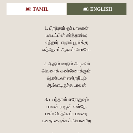
TAMIL
ENGLISH
1. பிறந்தார் ஓர் பாலகன்
படைப்பின் கர்த்தாவே;
வந்தார் பாழாம் பூமிக்கு
எத்தேசம் ஆளும் கோவே.
2. ஆடும் மாடும் அருகில்
அவரைக் கண்ணோக்கும்;
ஆண்டவர் என்றறியும்
ஆவோடிருந்த பாலன்
3. பயந்தான் ஏரோதுவும்
பாலன் ராஜன் என்றே;
பசும் பெத்லேம் பாலரை
பதைபதைக்கக் கொன்றே