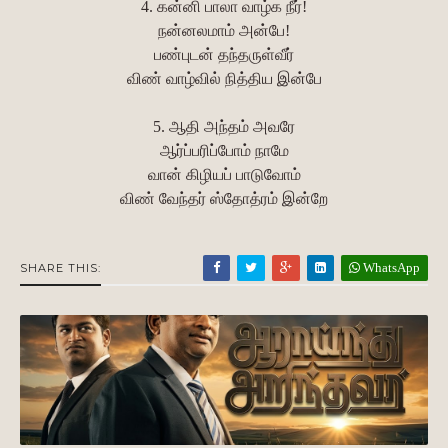
4. கன்னி பாலா வாழ்க நீர்!
நன்னலமாம் அன்பே!
பண்புடன் தந்தருள்வீர்
விண் வாழ்வில் நித்திய இன்பே
5. ஆதி அந்தம் அவரே
ஆர்ப்பரிப்போம் நாமே
வான் கிழியப் பாடுவோம்
விண் வேந்தர் ஸ்தோத்ரம் இன்றே
WhatsApp
SHARE THIS: