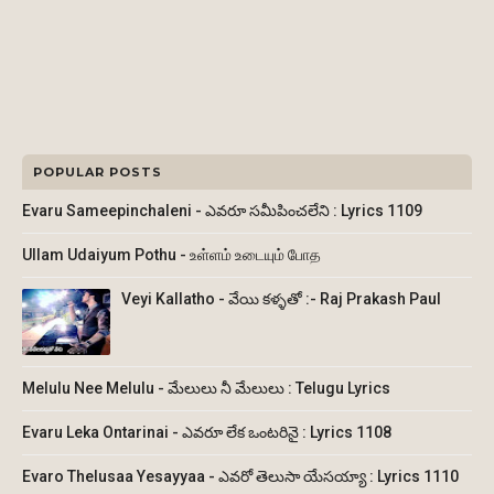
POPULAR POSTS
Evaru Sameepinchaleni - ఎవరూ సమీపించలేని : Lyrics 1109
Ullam Udaiyum Pothu - உள்ளம் உடையும் போத
Veyi Kallatho - వేయి కళ్ళతో :- Raj Prakash Paul
Melulu Nee Melulu - మేలులు నీ మేలులు : Telugu Lyrics
Evaru Leka Ontarinai - ఎవరూ లేక ఒంటరినై : Lyrics 1108
Evaro Thelusaa Yesayyaa - ఎవరో తెలుసా యేసయ్యా : Lyrics 1110