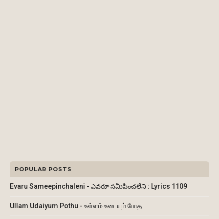
POPULAR POSTS
Evaru Sameepinchaleni - ఎవరూ సమీపించలేని : Lyrics 1109
Ullam Udaiyum Pothu - உள்ளம் உடையும் போத