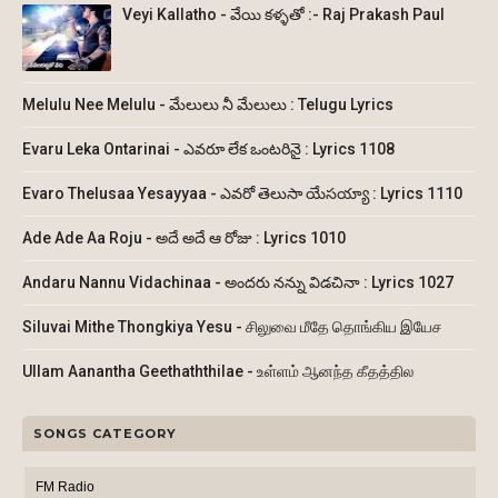
Veyi Kallatho - వేయి కళ్ళతో :- Raj Prakash Paul
Melulu Nee Melulu - మేలులు నీ మేలులు : Telugu Lyrics
Evaru Leka Ontarinai - ఎవరూ లేక ఒంటరినై : Lyrics 1108
Evaro Thelusaa Yesayyaa - ఎవరో తెలుసా యేసయ్యా : Lyrics 1110
Ade Ade Aa Roju - అదే అదే ఆ రోజు : Lyrics 1010
Andaru Nannu Vidachinaa - అందరు నన్ను విడచినా : Lyrics 1027
Siluvai Mithe Thongkiya Yesu - சிலுவை மீதே தொங்கிய இயேச
Ullam Aanantha Geethaththilae - உள்ளம் ஆனந்த கீதத்தில
SONGS CATEGORY
FM Radio