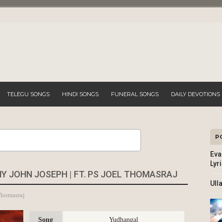
TELEGU SONGS
HINDI SONGS
FUNERAL SONGS
DAILY DEVOTIONS
P
Search
Eva
Lyr
Y JOHN JOSEPH | FT. PS JOEL THOMASRAJ
Ull
Thomasraj
Song
Yudhangal