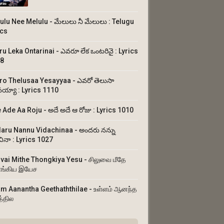
ulu Nee Melulu - మేలులు నీ మేలులు : Telugu
ics
ru Leka Ontarinai - ఎవరూ లేక ఒంటరినై : Lyrics
8
ro Thelusaa Yesayyaa - ఎవరో తెలుసా
య్యా : Lyrics 1110
 Ade Aa Roju - అదే అదే ఆ రోజు : Lyrics 1010
aru Nannu Vidachinaa - అందరు నన్ను
చినా : Lyrics 1027
uvai Mithe Thongkiya Yesu - சிலுவை மீதே
ங்கிய இயேச
am Aanantha Geethaththilae - உள்ளம் ஆனந்த
த்தில