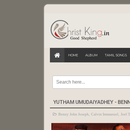
HOME
ALBUM
TAMIL SONGS
YUTHAM UMUDAIYADHEY - BENN
Benny John Joseph
,
Calvin Immanuel
,
Joel 