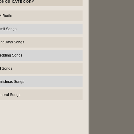
ONGS CATEGORY
M Radio
amil Songs
ent Days Songs
edding Songs
t Songs
hristmas Songs
uneral Songs