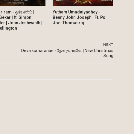
iram - ஒரே சரீரம் |
Yutham Umudaiyadhey -
Sekar | ft. Simon
Benny John Joseph | Ft. Ps
er | John Jeshwanth |
Joel Thomasraj
llington
NEXT
|
Deva kumaranae - தேவ குமாரனே | New Christmas
Song