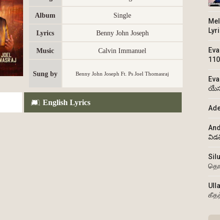
Album
Single
Mel
Lyr
Lyrics
Benny John Joseph
Eva
Music
Calvin Immanuel
110
Sung by
Benny John Joseph Ft. Ps Joel Thomasraj
Eva
యేస
English Lyrics
Ade
And
విడ
Sil
தொ
Ull
கீத