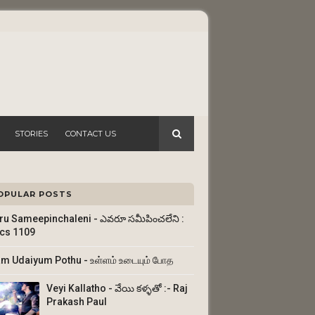
STORIES
CONTACT US
OPULAR POSTS
ru Sameepinchaleni - ఎవరూ సమీపించలేని :
ics 1109
am Udaiyum Pothu - உள்ளம் உடையும் போத
Veyi Kallatho - వేయి కళ్ళతో :- Raj
Prakash Paul