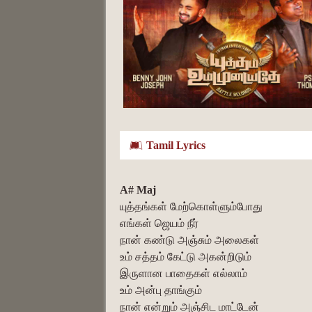
Tamil Lyrics
A# Maj
யுத்தங்கள் மேற்கொள்ளும்போது
எங்கள் ஜெயம் நீர்
நான் கண்டு அஞ்சும் அலைகள்
உம் சத்தம் கேட்டு அகன்றிடும்
இருளான பாதைகள் எல்லாம்
உம் அன்பு தாங்கும்
நான் என்றும் அஞ்சிட மாட்டேன்