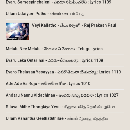
Evaru Sameepinchaleni - ఎవరూ సమీపించలేని : Lyrics 1109
Ullam Udaiyum Pothu - உள்ளம் உடையும் போத
Veyi Kallatho - వేయి కళ్ళతో :- Raj Prakash Paul
Melulu Nee Melulu - మేలులు నీ మేలులు : Telugu Lyrics
Evaru Leka Ontarinai - ఎవరూ లేక ఒంటరినై : Lyrics 1108
Evaro Thelusaa Yesayyaa - ఎవరో తెలుసా యేసయ్యా : Lyrics 1110
Ade Ade Aa Roju - అదే అదే ఆ రోజు : Lyrics 1010
Andaru Nannu Vidachinaa - అందరు నన్ను విడచినా : Lyrics 1027
Siluvai Mithe Thongkiya Yesu - சிலுவை மீதே தொங்கிய இயேச
Ullam Aanantha Geethaththilae - உள்ளம் ஆனந்த கீதத்தில