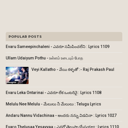
POPULAR POSTS
Evaru Sameepinchaleni - ఎవరూ సమీపించలేని : Lyrics 1109
Ullam Udaiyum Pothu - உள்ளம் உடையும் போத
Veyi Kallatho - వేయి కళ్ళతో :- Raj Prakash Paul
Evaru Leka Ontarinai - ఎవరూ లేక ఒంటరినై : Lyrics 1108
Melulu Nee Melulu - మేలులు నీ మేలులు : Telugu Lyrics
Andaru Nannu Vidachinaa - అందరు నన్ను విడచినా : Lyrics 1027
Evaro Thelusaa Yesayyaa - ఎవరో తెలుసా యేసయ్యా : Lyrics 1110