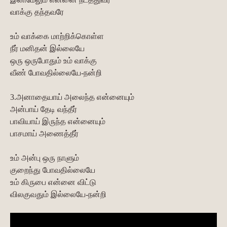
வாக்கு தந்தவரே
உம் வாக்கை மாற்றிக்கொள்ள
நீர் மனிதன் இல்லையே
ஒரு ஒருபோதும் உம் வாக்கு
வீண் போவதில்லையே-நன்றி
3.அனாதையாய் அலைந்த என்னையும்
அன்பாய் தேடி வந்தீர்
பாவியாய் இருந்த என்னையும்
பாசமாய் அணைத்தீர்
உம் அன்பு ஒரு நாளும்
குறைந்து போவதில்லையே
உம் கிருபை என்னை விட்டு
விலகுவதும் இல்லையே-நன்றி