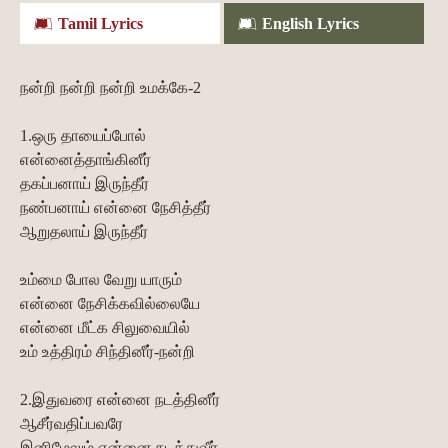
Tamil Lyrics
English Lyrics
நன்றி நன்றி நன்றி உமக்கே-2
1.ஒரு தாயைப்போல்
என்னைத்தாங்கினீர்
தகப்பனாய் இருந்தீர்
நண்பனாய் என்னை நேசித்தீர்
ஆறுதலாய் இருந்தீர்
உம்மை போல வேறு யாரும்
என்னை நேசிக்கவில்லையே
என்னை மீட்க சிலுவையில்
உம் உத்திரம் சிந்தினீர்-நன்றி
2.இதுவரை என்னை நடத்தினீர்
ஆசீர்வதிப்பவரே
இனிமேலும் என்னை நடத்துவீர்