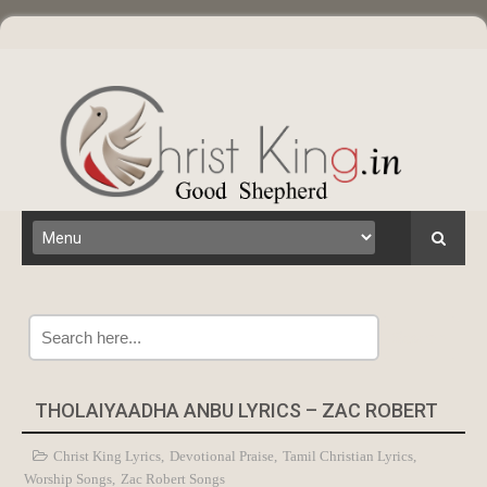
Search
THOLAIYAADHA ANBU LYRICS – ZAC ROBERT
Christ King Lyrics
,
Devotional Praise
,
Tamil Christian Lyrics
,
Worship Songs
,
Zac Robert Songs