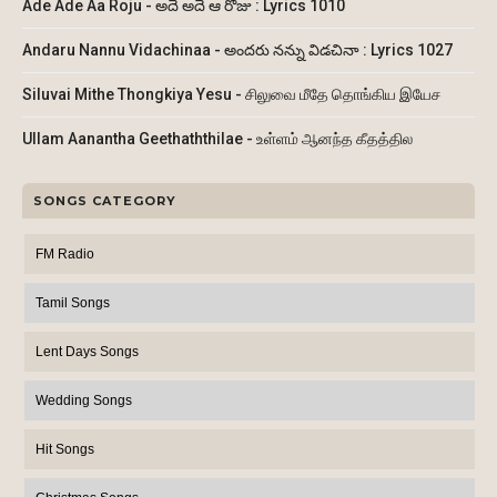
Ade Ade Aa Roju - అదే అదే ఆ రోజు : Lyrics 1010
Andaru Nannu Vidachinaa - అందరు నన్ను విడచినా : Lyrics 1027
Siluvai Mithe Thongkiya Yesu - சிலுவை மீதே தொங்கிய இயேச
Ullam Aanantha Geethaththilae - உள்ளம் ஆனந்த கீதத்தில
SONGS CATEGORY
FM Radio
Tamil Songs
Lent Days Songs
Wedding Songs
Hit Songs