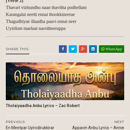
[Verse 2]
Thavari vizhundhu naan thavitha podhellam
Karangalai neetti ennai thookkineerae
Thagudhiyae illaadha paavi ennai neer
Uyirilum maelaai naesitheerappa
WhatsApp
SHARE THIS:
Tholaiyaadha Anbu Lyrics – Zac Robert
PREVIOUS
NEXT
En Meetpar Uyirodirukkirar
Appavin Anbu Lyrics – Annie