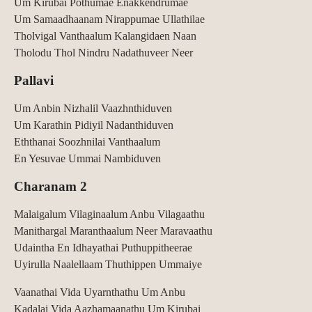
Um Kirubai Pothumae Enakkendrumae
Um Samaadhaanam Nirappumae Ullathilae
Tholvigal Vanthaalum Kalangidaen Naan
Tholodu Thol Nindru Nadathuveer Neer
Pallavi
Um Anbin Nizhalil Vaazhnthiduven
Um Karathin Pidiyil Nadanthiduven
Eththanai Soozhnilai Vanthaalum
En Yesuvae Ummai Nambiduven
Charanam 2
Malaigalum Vilaginaalum Anbu Vilagaathu
Manithargal Maranthaalum Neer Maravaathu
Udaintha En Idhayathai Puthuppitheerae
Uyirulla Naalellaam Thuthippen Ummaiye
Vaanathai Vida Uyarnthathu Um Anbu
Kadalai Vida Aazhamaanathu Um Kirubai