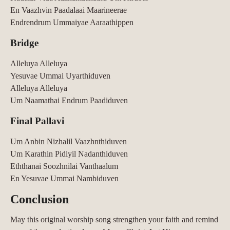
En Vaazhvin Paadalaai Maarineerae
Endrendrum Ummaiyae Aaraathippen
Bridge
Alleluya Alleluya
Yesuvae Ummai Uyarthiduven
Alleluya Alleluya
Um Naamathai Endrum Paadiduven
Final Pallavi
Um Anbin Nizhalil Vaazhnthiduven
Um Karathin Pidiyil Nadanthiduven
Eththanai Soozhnilai Vanthaalum
En Yesuvae Ummai Nambiduven
Conclusion
May this original worship song strengthen your faith and remind