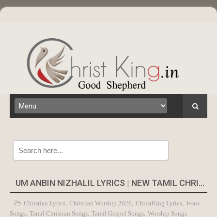
Search
UM ANBIN NIZHALIL LYRICS | NEW TAMIL CHRISTIAN WORSHIP SONG 2026
Christian Lyrics
,
Christian Worship 2026
,
ChristKing Lyrics
,
Jesus
Songs
,
Tamil Christian Songs
,
Tamil Gospel Songs
,
Worship Songs