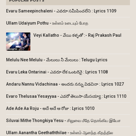
POPULAR POSTS
Evaru Sameepinchaleni - ఎవరూ సమీపించలేని : Lyrics 1109
Ullam Udaiyum Pothu - உள்ளம் உடையும் போத
Veyi Kallatho - వేయి కళ్ళతో :- Raj Prakash Paul
Melulu Nee Melulu - మేలులు నీ మేలులు : Telugu Lyrics
Evaru Leka Ontarinai - ఎవరూ లేక ఒంటరినై : Lyrics 1108
Andaru Nannu Vidachinaa - అందరు నన్ను విడచినా : Lyrics 1027
Evaro Thelusaa Yesayyaa - ఎవరో తెలుసా యేసయ్యా : Lyrics 1110
Ade Ade Aa Roju - అదే అదే ఆ రోజు : Lyrics 1010
Siluvai Mithe Thongkiya Yesu - சிலுவை மீதே தொங்கிய இயேச
Ullam Aanantha Geethaththilae - உள்ளம் ஆனந்த கீதத்தில