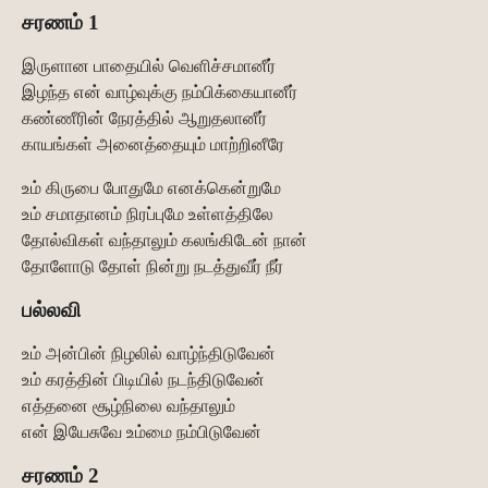
சரணம் 1
இருளான பாதையில் வெளிச்சமானீர்
இழந்த என் வாழ்வுக்கு நம்பிக்கையானீர்
கண்ணீரின் நேரத்தில் ஆறுதலானீர்
காயங்கள் அனைத்தையும் மாற்றினீரே
உம் கிருபை போதுமே எனக்கென்றுமே
உம் சமாதானம் நிரப்புமே உள்ளத்திலே
தோல்விகள் வந்தாலும் கலங்கிடேன் நான்
தோளோடு தோள் நின்று நடத்துவீர் நீர்
பல்லவி
உம் அன்பின் நிழலில் வாழ்ந்திடுவேன்
உம் கரத்தின் பிடியில் நடந்திடுவேன்
எத்தனை சூழ்நிலை வந்தாலும்
என் இயேசுவே உம்மை நம்பிடுவேன்
சரணம் 2