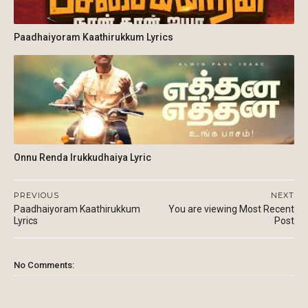
Paadhaiyoram Kaathirukkum Lyrics
Onnu Renda Irukkudhaiya Lyric
PREVIOUS
NEXT
Paadhaiyoram Kaathirukkum
You are viewing Most Recent
Lyrics
Post
No Comments: