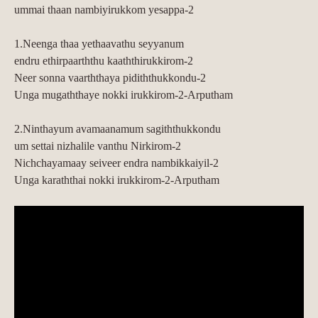
ummai thaan nambiyirukkom yesappa-2
1.Neenga thaa yethaavathu seyyanum
endru ethirpaarththu kaaththirukkirom-2
Neer sonna vaarththaya pidiththukkondu-2
Unga mugaththaye nokki irukkirom-2-Arputham
2.Ninthayum avamaanamum sagiththukkondu
um settai nizhalile vanthu Nirkirom-2
Nichchayamaay seiveer endra nambikkaiyil-2
Unga karaththai nokki irukkirom-2-Arputham