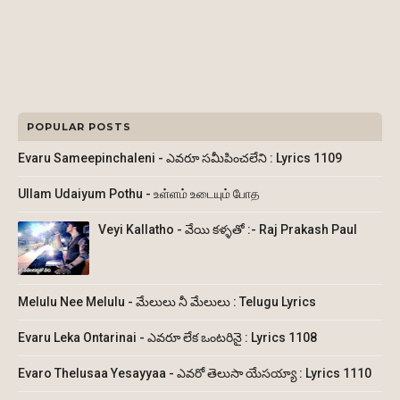
POPULAR POSTS
Evaru Sameepinchaleni - ఎవరూ సమీపించలేని : Lyrics 1109
Ullam Udaiyum Pothu - உள்ளம் உடையும் போத
Veyi Kallatho - వేయి కళ్ళతో :- Raj Prakash Paul
Melulu Nee Melulu - మేలులు నీ మేలులు : Telugu Lyrics
Evaru Leka Ontarinai - ఎవరూ లేక ఒంటరినై : Lyrics 1108
Evaro Thelusaa Yesayyaa - ఎవరో తెలుసా యేసయ్యా : Lyrics 1110