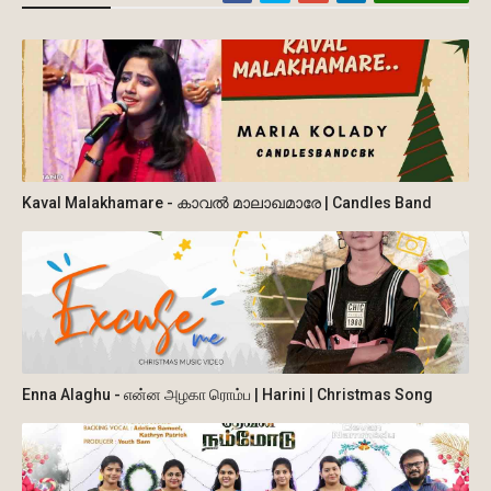
Kaval Malakhamare - കാവല്‍ മാലാഖമാരേ | Candles Band
Enna Alaghu - என்ன அழகா ரொம்ப | Harini | Christmas Song