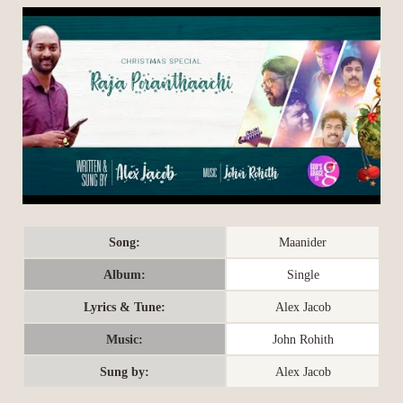
Song:
Maanider
Album:
Single
Lyrics & Tune:
Alex Jacob
Music:
John Rohith
Sung by:
Alex Jacob