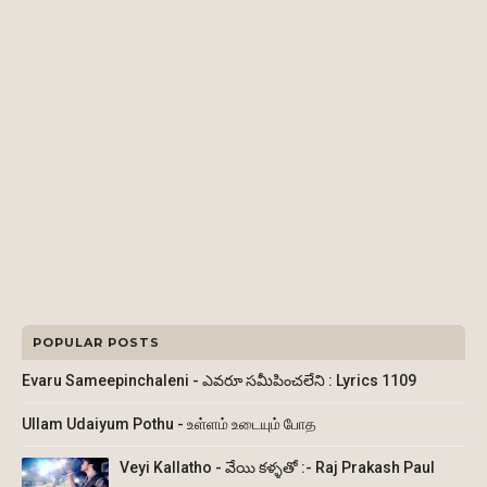
POPULAR POSTS
Evaru Sameepinchaleni - ఎవరూ సమీపించలేని : Lyrics 1109
Ullam Udaiyum Pothu - உள்ளம் உடையும் போத
Veyi Kallatho - వేయి కళ్ళతో :- Raj Prakash Paul