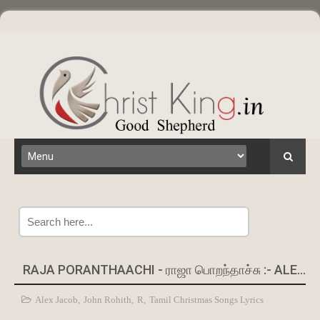
Search
RAJA PORANTHAACHI - ராஜா பொறந்தாச்சு :- ALEX JACOB
Alex Jacob
,
John Rohith
,
R
,
Tamil Christmas Songs Lyrics