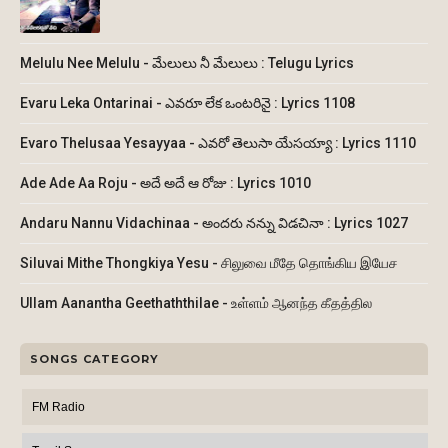
Melulu Nee Melulu - మేలులు నీ మేలులు : Telugu Lyrics
Evaru Leka Ontarinai - ఎవరూ లేక ఒంటరినై : Lyrics 1108
Evaro Thelusaa Yesayyaa - ఎవరో తెలుసా యేసయ్యా : Lyrics 1110
Ade Ade Aa Roju - అదే అదే ఆ రోజు : Lyrics 1010
Andaru Nannu Vidachinaa - అందరు నన్ను విడచినా : Lyrics 1027
Siluvai Mithe Thongkiya Yesu - சிலுவை மீதே தொங்கிய இயேச
Ullam Aanantha Geethaththilae - உள்ளம் ஆனந்த கீதத்தில
SONGS CATEGORY
FM Radio