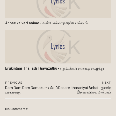
Anbae kalvari anbae - அன்பே கல்வாரி அன்பே உம்மைப்
Erukintaar Thalladi Thavaznthu - ஏறுகின்றார் தள்ளாடி தவழ்ந்து
PREVIOUS
NEXT
Dam Dam Dam Damaku – டம் டம்
Dasare Itharaniyai Anbai - தாசரே
டம் டமக்கு
இத்தரணியை அன்பாய்
No Comments: