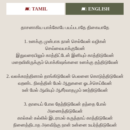
TAMIL
ENGLISH
தாசனாகிய யாக்கோபே பயப்படாதே திகையாதே
1. உனக்கு முன்பாக நான் செல்வேன் வழிகள்
செவ்வையாக்குவேன்
இதுவரையிலும் காத்திட்டேன் இனியும் காத்திடுவேன்
மறைவிலிருக்கும் பொக்கிஷங்களை உனக்கு தந்திடுவேன்
2. வலக்கரத்தினால் தாங்கிடுவேன் பெலனை கொடுத்திடுவேன்
வறண்ட நிலத்தின் மேல் ஆறுகளை ஓடச்செய்வேன்
உன் மேல் ஆவியும் ஆசீர்வாதமும் ஊற்றிடுவேன்
3. தாயைப் போல தேற்றிடுவேன் தந்தை போல்
அணைத்திடுவேன்
கால்கள் கல்லில் இடராமல் கருத்தாய் காத்திடுவேன்
நினைத்திடாத அளவிற்கு நான் உன்னை உயர்த்திடுவேன்