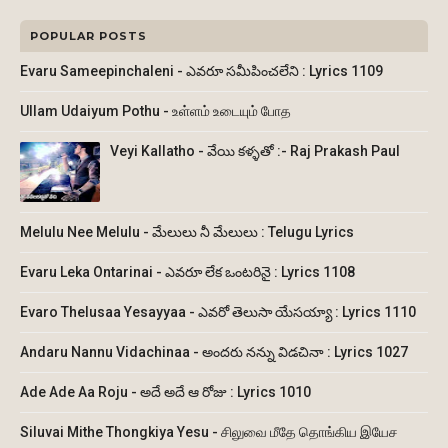
POPULAR POSTS
Evaru Sameepinchaleni - ఎవరూ సమీపించలేని : Lyrics 1109
Ullam Udaiyum Pothu - உள்ளம் உடையும் போத
Veyi Kallatho - వేయి కళ్ళతో :- Raj Prakash Paul
Melulu Nee Melulu - మేలులు నీ మేలులు : Telugu Lyrics
Evaru Leka Ontarinai - ఎవరూ లేక ఒంటరినై : Lyrics 1108
Evaro Thelusaa Yesayyaa - ఎవరో తెలుసా యేసయ్యా : Lyrics 1110
Andaru Nannu Vidachinaa - అందరు నన్ను విడచినా : Lyrics 1027
Ade Ade Aa Roju - అదే అదే ఆ రోజు : Lyrics 1010
Siluvai Mithe Thongkiya Yesu - சிலுவை மீதே தொங்கிய இயேச