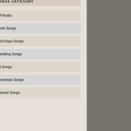
ONGS CATEGORY
M Radio
amil Songs
ent Days Songs
edding Songs
t Songs
hristmas Songs
uneral Songs