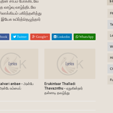
த்தின் சாபம் போக்கிடவே
S
த்த வாழ்வு வாழ்ந்திடவே
ிலாக்கியம் பகிர்ந்தளித்து
F
ர் இயேசு உயிர்த்தெழுந்தார்
T
L
ebook
Twitter
Google+
Linkedin
WhatsApp
W
Hi
C
F
alvari anbae - அன்பே
Erukintaar Thalladi
 அன்பே உம்மைப்
Thavaznthu - ஏறுகின்றார்
தள்ளாடி தவழ்ந்து