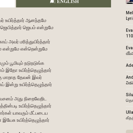
ENGLISH
Mel
Lyr
் உயிர்த்தார் ஆனந்தமே
ெயித்தார் ஜெயம் என்றுமே
Eva
110
ாய் அவர் மரித்துயிர்த்தார்
Eva
 என்றுமே என்றென்றுமே
యేస
மும் பூமியும் நடுநடுங்க
Ade
ாம் இதோ உயிர்த்தெழுந்தார்
கு மாறாத தேவன் இவர்
And
విడ
் இன்று உயிர்த்தெழுந்தார்
Sil
 வசனம் அது நிறைவேறிட
தொ
்தின்படி உயிர்த்தெழுந்தார்
Ull
கள் யாவரும் மீட்படைய
கீத
இயேசு உயிர்த்தெழுந்தார்