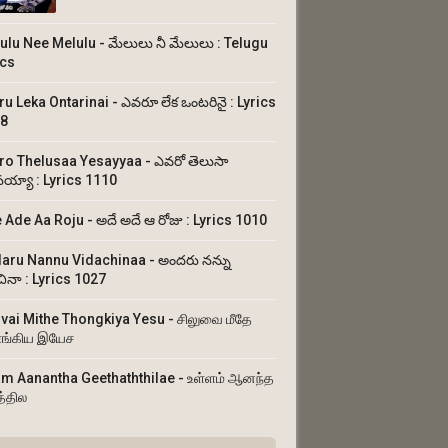
ulu Nee Melulu - మేలులు నీ మేలులు : Telugu
ics
ru Leka Ontarinai - ఎవరూ లేక ఒంటరినై : Lyrics
8
ro Thelusaa Yesayyaa - ఎవరో తెలుసా
య్యా : Lyrics 1110
 Ade Aa Roju - అదే అదే ఆ రోజు : Lyrics 1010
aru Nannu Vidachinaa - అందరు నన్ను
చినా : Lyrics 1027
uvai Mithe Thongkiya Yesu - சிலுவை மீதே
ங்கிய இயேச
am Aanantha Geethaththilae - உள்ளம் ஆனந்த
த்தில