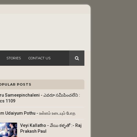
STORIES
CONTACT US
OPULAR POSTS
ru Sameepinchaleni - ఎవరూ సమీపించలేని :
ics 1109
am Udaiyum Pothu - உள்ளம் உடையும் போத
Veyi Kallatho - వేయి కళ్ళతో :- Raj
Prakash Paul