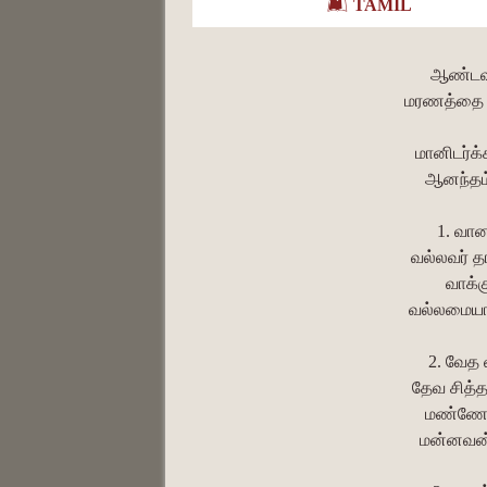
TAMIL
ஆண்டவர
மரணத்தை ஜ
மானிடர்க்க
ஆனந்தம்
1. வான
வல்லவர் த
வாக்
வல்லமையாய
2. வேத
தேவ சித்தத
மண்ணோர்
மன்னவன் 