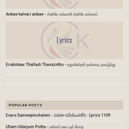
Anbae kalvari anbae - அன்பே கல்வாரி அன்பே உம்மைப்
Erukintaar Thalladi Thavaznthu - ஏறுகின்றார் தள்ளாடி தவழ்ந்து
POPULAR POSTS
Evaru Sameepinchaleni - ఎవరూ సమీపించలేని : Lyrics 1109
Ullam Udaiyum Pothu - உள்ளம் உடையும் போத