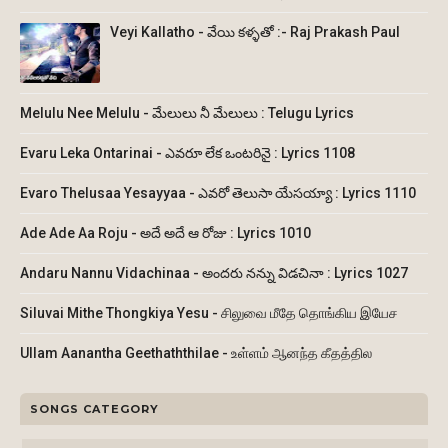
Veyi Kallatho - వేయి కళ్ళతో :- Raj Prakash Paul
Melulu Nee Melulu - మేలులు నీ మేలులు : Telugu Lyrics
Evaru Leka Ontarinai - ఎవరూ లేక ఒంటరినై : Lyrics 1108
Evaro Thelusaa Yesayyaa - ఎవరో తెలుసా యేసయ్యా : Lyrics 1110
Ade Ade Aa Roju - అదే అదే ఆ రోజు : Lyrics 1010
Andaru Nannu Vidachinaa - అందరు నన్ను విడచినా : Lyrics 1027
Siluvai Mithe Thongkiya Yesu - சிலுவை மீதே தொங்கிய இயேச
Ullam Aanantha Geethaththilae - உள்ளம் ஆனந்த கீதத்தில
SONGS CATEGORY